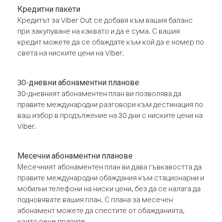
Кредитни пакети
Кредитът за Viber Out се добавя към вашия баланс
при закупуване на каквато и да е сума. С вашия
кредит можете да се обаждате към кой да е номер по
света на ниските цени на Viber.
30-дневни абонаментни планове
30-дневният абонаментен план ви позволява да
правите международни разговори към дестинация по
ваш избор в продължение на 30 дни с ниските цени на
Viber.
Месечни абонаментни планове
Месечният абонаментен план ви дава гъвкавостта да
правите международни обаждания към стационарни и
мобилни телефони на ниски цени, без да се налага да
подновявате вашия план. С плана за месечен
абонамент можете да спестите от обажданията,
които вече правите