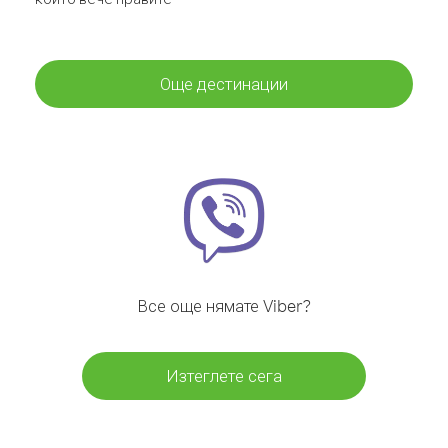
Още дестинации
Все още нямате Viber?
Изтеглете сега