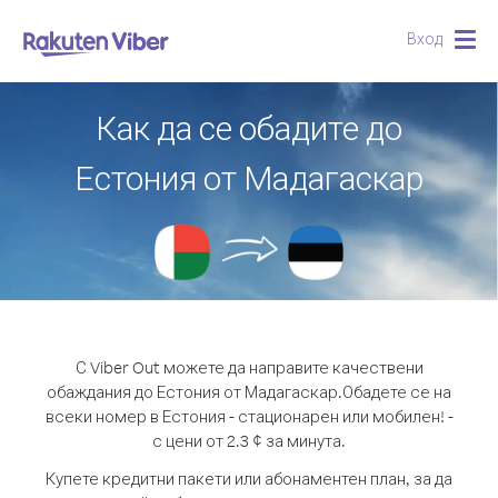
Вход
Togg
navig
Как да се обадите до
Естония от Мадагаскар
С Viber Out можете да направите качествени
обаждания до Естония от Мадагаскар.
Обадете се на
всеки номер в Естония - стационарен или мобилен! -
с цени от 2.3 ¢ за минута.
Купете кредитни пакети или абонаментен план, за да