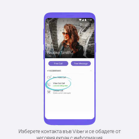
Изберете контакта във Viber и се обадете от
неговия екран с информация