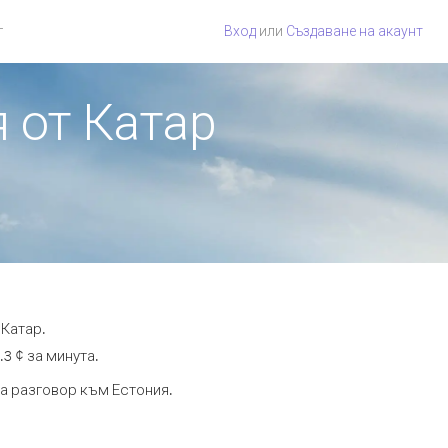
г
Вход
или
Създаване на акаунт
я от Катар
 Катар.
3 ¢ за минута.
та разговор към Естония.