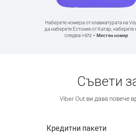
Наберете номера от клавиатурата на Vib
да наберете Естония от Катар, наберете
следва:
+
+
372
Местен номер
Съвети з
Viber Out ви дава повече 
Кредитни пакети