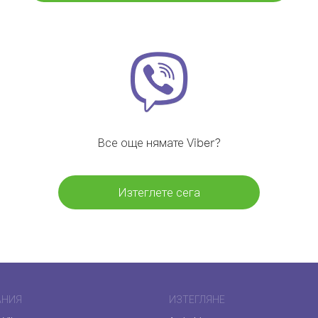
Все още нямате Viber?
Изтеглете сега
АНИЯ
ИЗТЕГЛЯНЕ