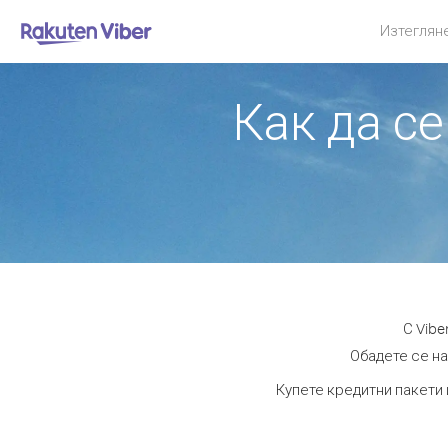
Изтеглян
Как да се
С Vibe
Обадете се на
Купете кредитни пакети 