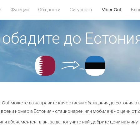
е
Функции
Общности
Сигурност
Viber Out
Бло
 обадите до Естони
r Out можете да направите качествени обаждания до Естония от
 всеки номер в Естония - стационарен или мобилен! - с цени от 2.
или абонаментен план, за да получите най-добрите цени на мину