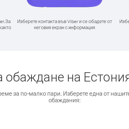
er.
За
Изберете контакта във Viber и се обадете от
Избе
 както
неговия екран с информация
а обаждане на Естония
време за по-малко пари. Изберете една от нашит
обаждания: