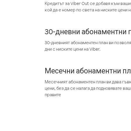
Кредитът за Viber Out се добавя към ваши
кой да е номер по света на ниските цени на
30-дневни абонаментни 
30-дневният абонаментен план ви позвол
дни с ниските цени на Viber.
Месечни абонаментни п
Месечният абонаментен план ви дава гъв
цени, без да се налага да подновявате ва
правите