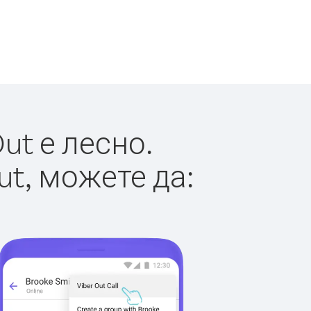
ut е лесно.
ut, можете да: