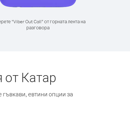
рете “Viber Out Call” от горната лента на
разговора
 от Катар
е гъвкави, евтини опции за