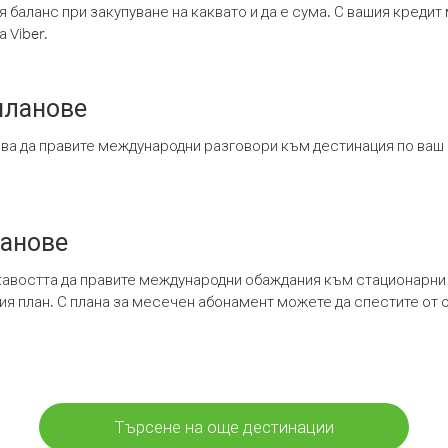
я баланс при закупуване на каквато и да е сума. С вашия креди
 Viber.
планове
ява да правите международни разговори към дестинация по ваш
ланове
кавостта да правите международни обаждания към стационарни 
шия план. С плана за месечен абонамент можете да спестите от 
Търсене на още дестинации