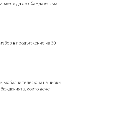
т можете да се обаждате към
 избор в продължение на 30
и мобилни телефони на ниски
обажданията, които вече