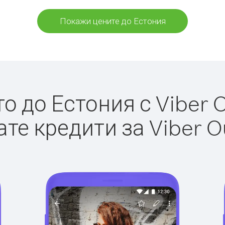
Покажи цените до Естония
 до Естония с Viber O
те кредити за Viber O