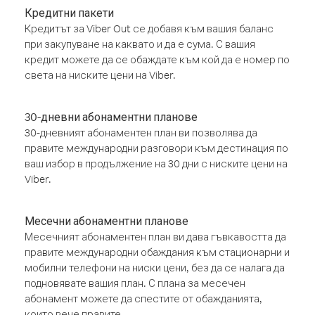
Кредитни пакети
Кредитът за Viber Out се добавя към вашия баланс
при закупуване на каквато и да е сума. С вашия
кредит можете да се обаждате към кой да е номер по
света на ниските цени на Viber.
30-дневни абонаментни планове
30-дневният абонаментен план ви позволява да
правите международни разговори към дестинация по
ваш избор в продължение на 30 дни с ниските цени на
Viber.
Месечни абонаментни планове
Месечният абонаментен план ви дава гъвкавостта да
правите международни обаждания към стационарни и
мобилни телефони на ниски цени, без да се налага да
подновявате вашия план. С плана за месечен
абонамент можете да спестите от обажданията,
които вече правите