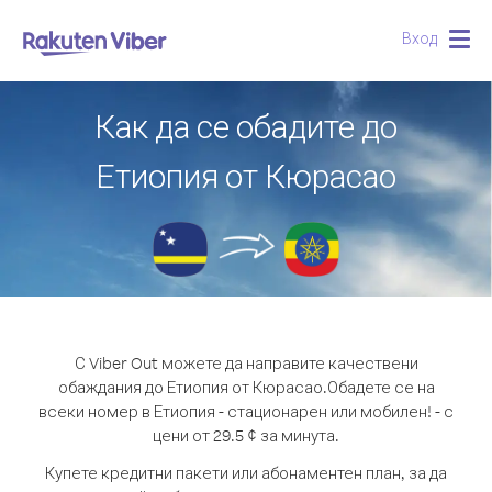
Вход
Togg
navig
Как да се обадите до
Етиопия от Кюрасао
С Viber Out можете да направите качествени
обаждания до Етиопия от Кюрасао.
Обадете се на
всеки номер в Етиопия - стационарен или мобилен! - с
цени от 29.5 ¢ за минута.
Купете кредитни пакети или абонаментен план, за да