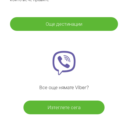
Още дестинации
Все още нямате Viber?
Изтеглете сега