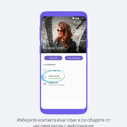
Изберете контакта във Viber и се обадете от
неговия екран с информация