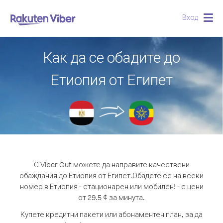
Вход
Togg
navig
Как да се обадите до
Етиопия от Египет
С Viber Out можете да направите качествени
обаждания до Етиопия от Египет.
Обадете се на всеки
номер в Етиопия - стационарен или мобилен! - с цени
от 29.5 ¢ за минута.
Купете кредитни пакети или абонаментен план, за да