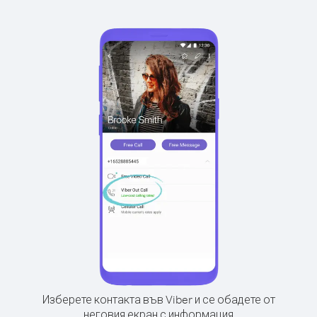
Изберете контакта във Viber и се обадете от
неговия екран с информация