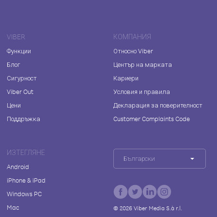
VIBER
КОМПАНИЯ
Функции
Относно Viber
Блог
Център на марката
Сигурност
Кариери
Viber Out
Условия и правила
Цени
Декларация за поверителност
Поддръжка
Customer Complaints Code
ИЗТЕГЛЯНЕ
Български
Android
iPhone & iPad
Windows PC
Mac
©
2026
Viber Media S.à r.l.