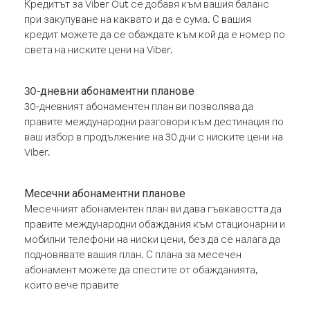
Кредитът за Viber Out се добавя към вашия баланс
при закупуване на каквато и да е сума. С вашия
кредит можете да се обаждате към кой да е номер по
света на ниските цени на Viber.
30-дневни абонаментни планове
30-дневният абонаментен план ви позволява да
правите международни разговори към дестинация по
ваш избор в продължение на 30 дни с ниските цени на
Viber.
Месечни абонаментни планове
Месечният абонаментен план ви дава гъвкавостта да
правите международни обаждания към стационарни и
мобилни телефони на ниски цени, без да се налага да
подновявате вашия план. С плана за месечен
абонамент можете да спестите от обажданията,
които вече правите