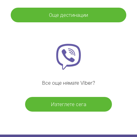
Още дестинации
Все още нямате Viber?
Изтеглете сега