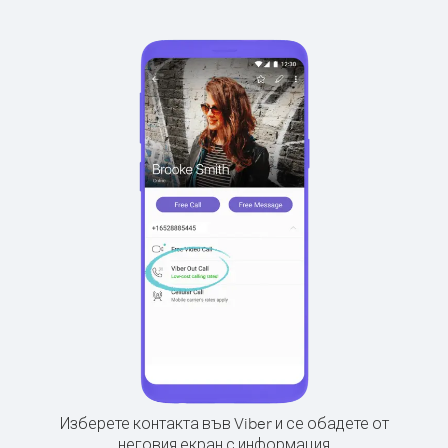
Изберете контакта във Viber и се обадете от
неговия екран с информация