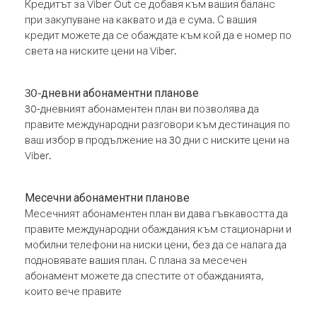
Кредитът за Viber Out се добавя към вашия баланс
при закупуване на каквато и да е сума. С вашия
кредит можете да се обаждате към кой да е номер по
света на ниските цени на Viber.
30-дневни абонаментни планове
30-дневният абонаментен план ви позволява да
правите международни разговори към дестинация по
ваш избор в продължение на 30 дни с ниските цени на
Viber.
Месечни абонаментни планове
Месечният абонаментен план ви дава гъвкавостта да
правите международни обаждания към стационарни и
мобилни телефони на ниски цени, без да се налага да
подновявате вашия план. С плана за месечен
абонамент можете да спестите от обажданията,
които вече правите