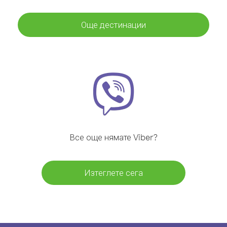
Още дестинации
Все още нямате Viber?
Изтеглете сега