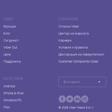
VIBER
КОМПАНИЯ
Функции
Относно Viber
Блог
Център на марката
Сигурност
Кариери
Viber Out
Условия и правила
Цени
Декларация за поверителност
Поддръжка
Customer Complaints Code
ИЗТЕГЛЯНЕ
Български
Android
iPhone & iPad
Windows PC
Mac
©
2026
Viber Media S.à r.l.