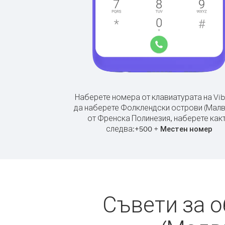
Наберете номера от клавиатурата на Vib
да наберете Фолклендски острови (Малв
от Френска Полинезия, наберете как
следва:
+
+
500
Местен номер
Съвети за 