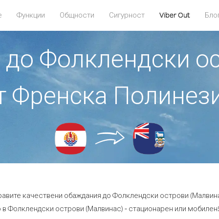
е
Функции
Общности
Сигурност
Viber Out
Бло
е до Фолклендски о
т Френска Полинез
правите качествени обаждания до Фолклендски острови (Малвин
в Фолклендски острови (Малвинас) - стационарен или мобилен! -