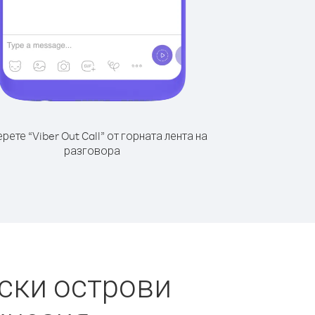
рете “Viber Out Call” от горната лента на
разговора
ски острови