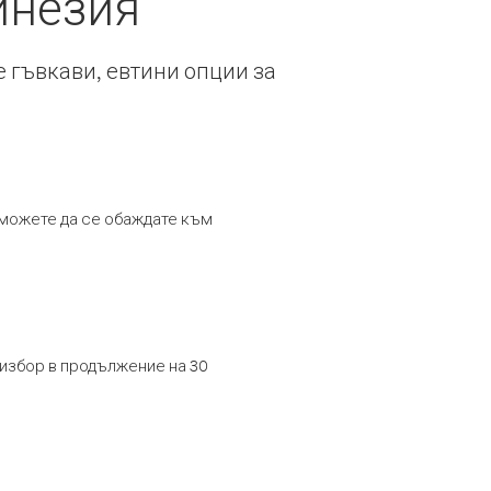
инезия
е гъвкави, евтини опции за
т можете да се обаждате към
 избор в продължение на 30