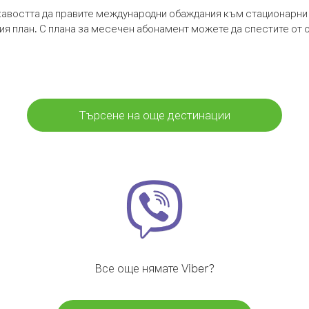
кавостта да правите международни обаждания към стационарни 
шия план. С плана за месечен абонамент можете да спестите от 
Търсене на още дестинации
Все още нямате Viber?