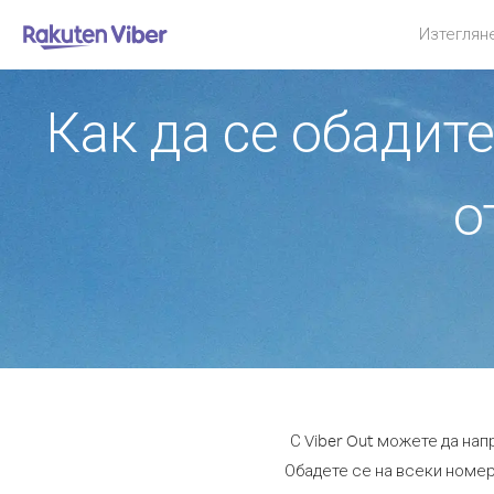
Изтеглян
Как да се обадит
о
С Viber Out можете да на
Обадете се на всеки номер 