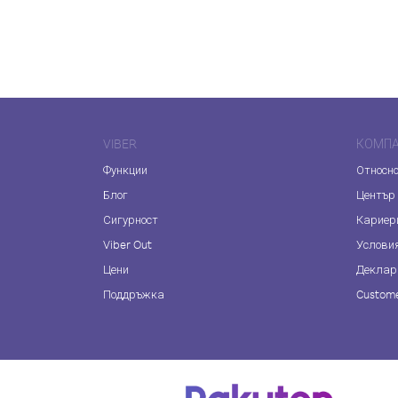
VIBER
КОМП
Функции
Относно
Блог
Център
Сигурност
Кариер
Viber Out
Услови
Цени
Деклар
Поддръжка
Custome