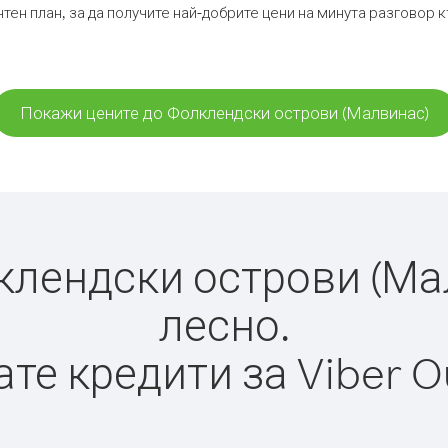
тен план, за да получите най-добрите цени на минута разговор
Покажи цените до Фолклендски острови (Малвинас)
лендски острови (Малв
лесно.
те кредити за Viber O