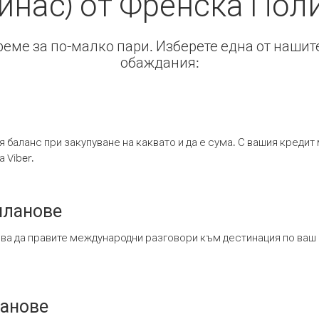
инас) от Френска Пол
време за по-малко пари. Изберете една от нашит
обаждания:
я баланс при закупуване на каквато и да е сума. С вашия креди
 Viber.
планове
ява да правите международни разговори към дестинация по ваш
ланове