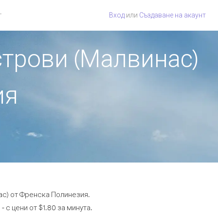
г
Вход
или
Създаване на акаунт
строви (Малвинас)
ия
ас) от Френска Полинезия.
 с цени от $1.80 за минута.