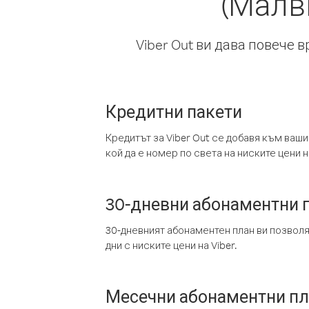
(Малв
Viber Out ви дава повече 
Кредитни пакети
Кредитът за Viber Out се добавя към ваши
кой да е номер по света на ниските цени на
30-дневни абонаментни 
30-дневният абонаментен план ви позвол
дни с ниските цени на Viber.
Месечни абонаментни п