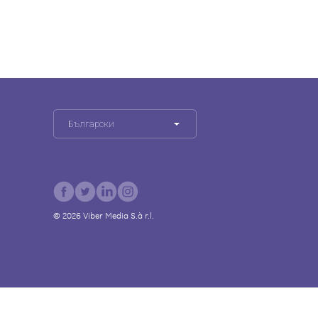
Български
©
2026
Viber Media S.à r.l.