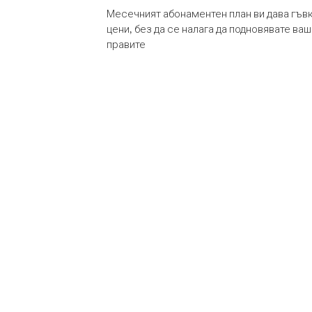
Месечният абонаментен план ви дава гъв
цени, без да се налага да подновявате ва
правите