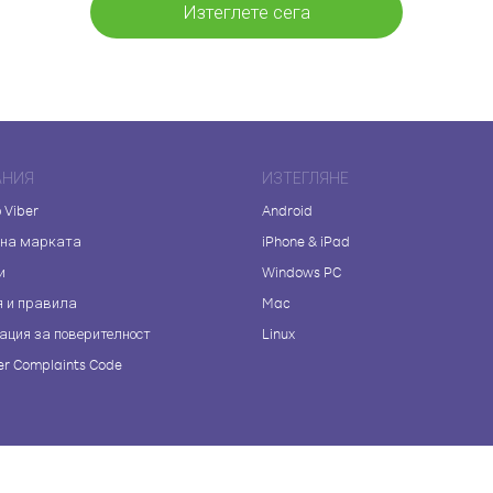
Изтеглете сега
АНИЯ
ИЗТЕГЛЯНЕ
 Viber
Android
 на марката
iPhone & iPad
и
Windows PC
я и правила
Mac
ация за поверителност
Linux
r Complaints Code