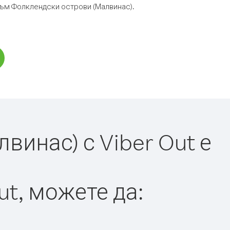
 към Фолклендски острови (Малвинас).
инас) с Viber Out е
ut, можете да: