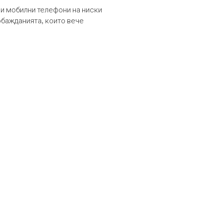
и мобилни телефони на ниски
обажданията, които вече