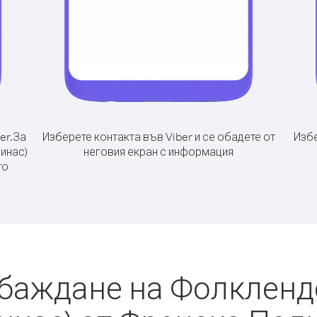
er.
За
Изберете контакта във Viber и се обадете от
Избе
инас)
неговия екран с информация
то
обаждане на Фолкленд