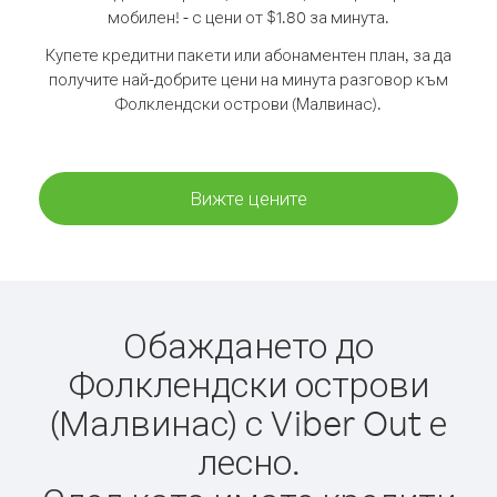
мобилен! - с цени от $1.80 за минута.
Купете кредитни пакети или абонаментен план, за да
получите най-добрите цени на минута разговор към
Фолклендски острови (Малвинас).
Вижте цените
Обаждането до
Фолклендски острови
(Малвинас) с Viber Out е
лесно.