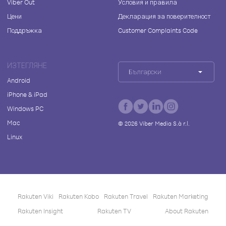
Viber Out
Условия и правила
Цени
Декларация за поверителност
Поддръжка
Customer Complaints Code
ИЗТЕГЛЯНЕ
Български
Android
iPhone & iPad
Windows PC
Mac
©
2026
Viber Media S.à r.l.
Linux
Rakuten Viki
Rakuten Kobo
Rakuten Travel
Rakuten Marketing
Rakuten Insight
Rakuten TV
About Rakuten