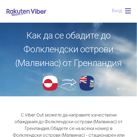
Вход
Togg
navig
Как да се обадите до
Фолклендски острови
(Малвинас) от Гренландия
С Viber Out можете да направите качествени
обаждания до Фолклендски острови (Малвинас) от
Гренландия.
Обадете се на всеки номер в
Фолклендски острови (Малвинас) - стационарен или