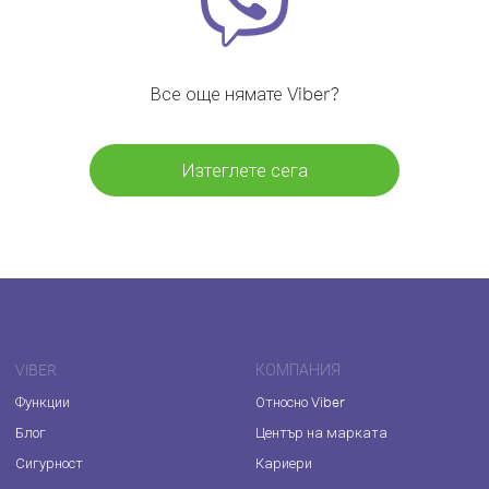
Все още нямате Viber?
Изтеглете сега
VIBER
КОМПАНИЯ
Функции
Относно Viber
Блог
Център на марката
Сигурност
Кариери