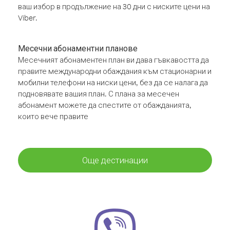
ваш избор в продължение на 30 дни с ниските цени на
Viber.
Месечни абонаментни планове
Месечният абонаментен план ви дава гъвкавостта да
правите международни обаждания към стационарни и
мобилни телефони на ниски цени, без да се налага да
подновявате вашия план. С плана за месечен
абонамент можете да спестите от обажданията,
които вече правите
Още дестинации