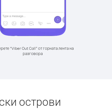
рете “Viber Out Call” от горната лента на
разговора
ски острови