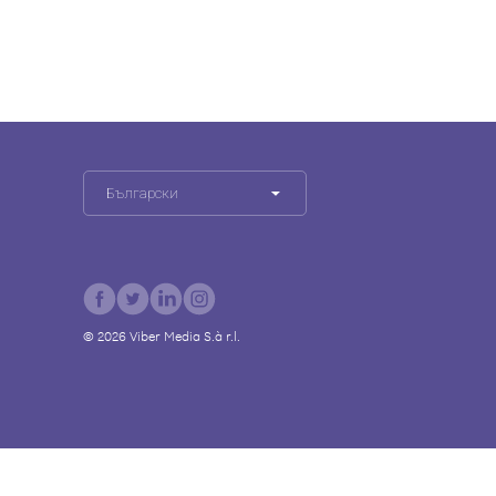
Български
©
2026
Viber Media S.à r.l.