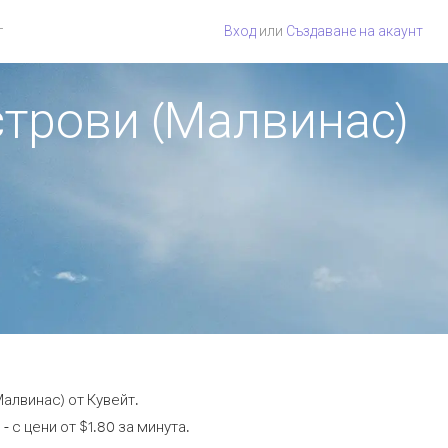
г
Вход
или
Създаване на акаунт
строви (Малвинас)
алвинас) от Кувейт.
 с цени от $1.80 за минута.