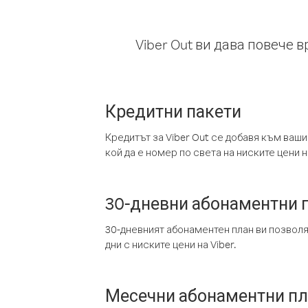
Viber Out ви дава повече 
Кредитни пакети
Кредитът за Viber Out се добавя към ваши
кой да е номер по света на ниските цени на
30-дневни абонаментни 
30-дневният абонаментен план ви позвол
дни с ниските цени на Viber.
Месечни абонаментни п