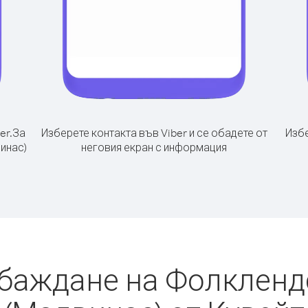
er.
За
Изберете контакта във Viber и се обадете от
Избе
инас)
неговия екран с информация
обаждане на Фолкленд