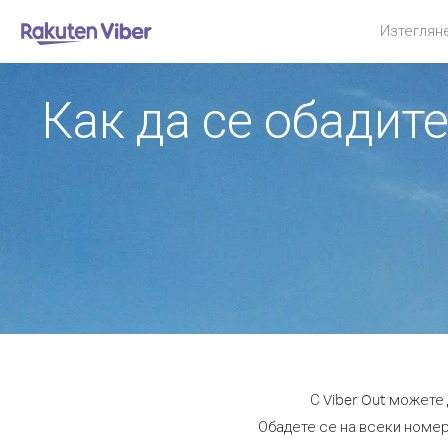
Изтеглян
Как да се обадит
С Viber Out можете
Обадете се на всеки номер 