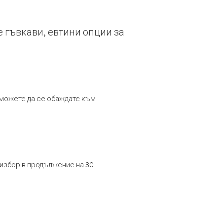
е гъвкави, евтини опции за
т можете да се обаждате към
 избор в продължение на 30