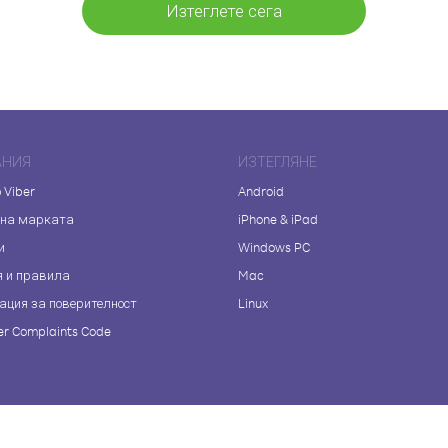
Изтеглете сега
АНИЯ
ИЗТЕГЛЯНЕ
 Viber
Android
 на марката
iPhone & iPad
и
Windows PC
я и правила
Mac
ация за поверителност
Linux
r Complaints Code