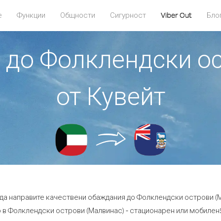
е
Функции
Общности
Сигурност
Viber Out
Бло
е до Фолклендски о
от Кувейт
 да направите качествени обаждания до Фолклендски острови (М
в Фолклендски острови (Малвинас) - стационарен или мобилен! -