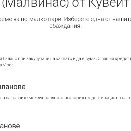
(Малвинас) от Кувейт
време за по-малко пари. Изберете една от нашит
обаждания:
я баланс при закупуване на каквато и да е сума. С вашия креди
 Viber.
планове
ява да правите международни разговори към дестинация по ваш
ланове