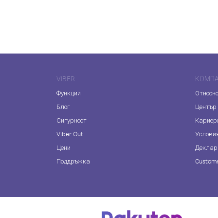
VIBER
КОМП
Функции
Относно
Блог
Център
Сигурност
Кариер
Viber Out
Услови
Цени
Деклар
Поддръжка
Custome