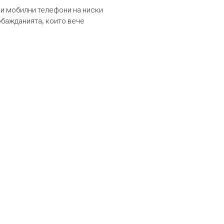
и мобилни телефони на ниски
обажданията, които вече