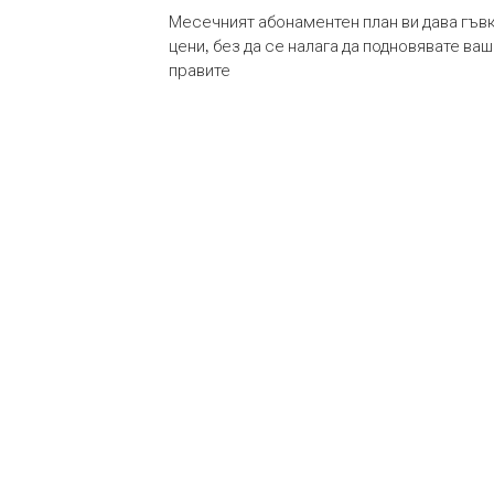
Месечният абонаментен план ви дава гъв
цени, без да се налага да подновявате ва
правите