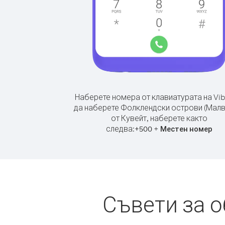
Наберете номера от клавиатурата на Vib
да наберете Фолклендски острови (Малв
от Кувейт, наберете както
следва:
+
+
500
Местен номер
Съвети за 