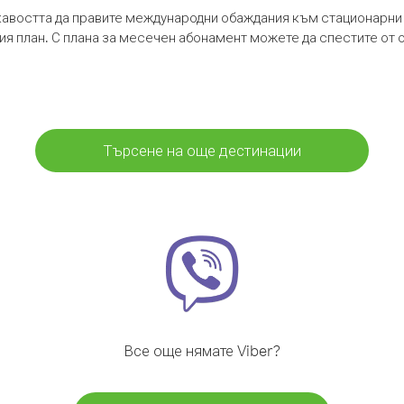
кавостта да правите международни обаждания към стационарни 
шия план. С плана за месечен абонамент можете да спестите от 
Търсене на още дестинации
Все още нямате Viber?