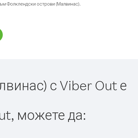
 към Фолклендски острови (Малвинас).
инас) с Viber Out е
ut, можете да: