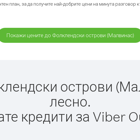
тен план, за да получите най-добрите цени на минута разговор
Покажи цените до Фолклендски острови (Малвинас)
лендски острови (Малв
лесно.
те кредити за Viber O