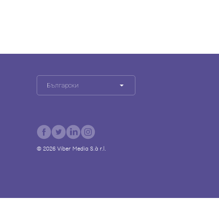
Български
©
2026
Viber Media S.à r.l.