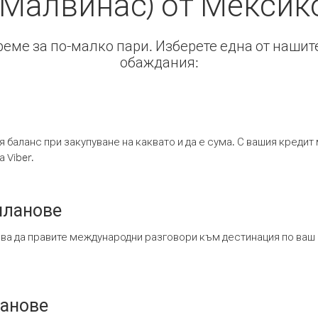
(Малвинас) от Мексик
време за по-малко пари. Изберете една от нашит
обаждания:
я баланс при закупуване на каквато и да е сума. С вашия креди
 Viber.
планове
ява да правите международни разговори към дестинация по ваш
ланове