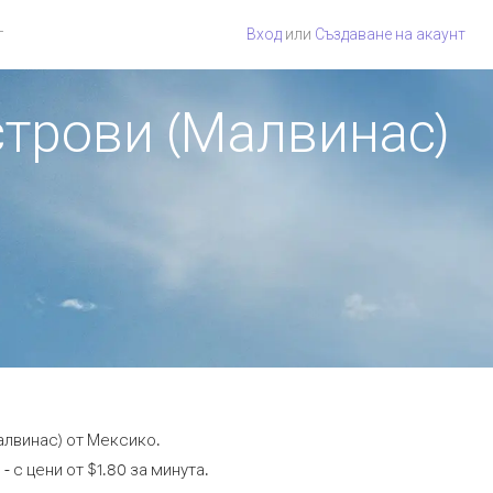
г
Вход
или
Създаване на акаунт
строви (Малвинас)
алвинас) от Мексико.
 с цени от $1.80 за минута.