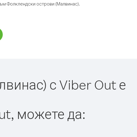
 към Фолклендски острови (Малвинас).
инас) с Viber Out е
ut, можете да: