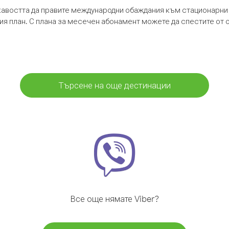
кавостта да правите международни обаждания към стационарни 
шия план. С плана за месечен абонамент можете да спестите от 
Търсене на още дестинации
Все още нямате Viber?