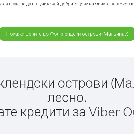
тен план, за да получите най-добрите цени на минута разговор
Покажи цените до Фолклендски острови (Малвинас)
лендски острови (Малв
лесно.
те кредити за Viber O