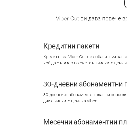
Viber Out ви дава повече 
Кредитни пакети
Кредитът за Viber Out се добавя към ваши
кой да е номер по света на ниските цени на
30-дневни абонаментни 
30-дневният абонаментен план ви позвол
дни с ниските цени на Viber.
Месечни абонаментни п