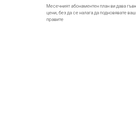
Месечният абонаментен план ви дава гъв
цени, без да се налага да подновявате ва
правите