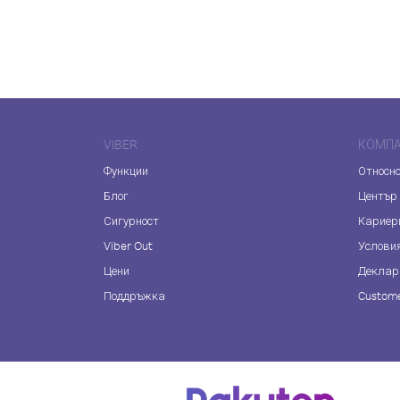
VIBER
КОМП
Функции
Относно
Блог
Център
Сигурност
Кариер
Viber Out
Услови
Цени
Деклар
Поддръжка
Custome