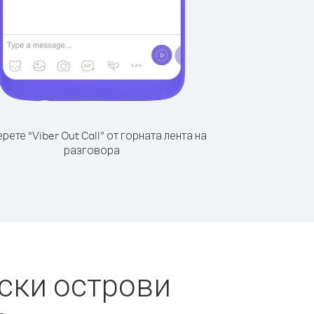
рете “Viber Out Call” от горната лента на
разговора
ски острови