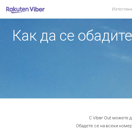
Изтеглян
Как да се обадит
С Viber Out можете 
Обадете се на всеки номер 