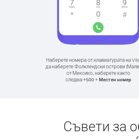
Наберете номера от клавиатурата на Vib
да наберете Фолклендски острови (Малв
от Мексико, наберете както
следва:
+
+
500
Местен номер
Съвети за 