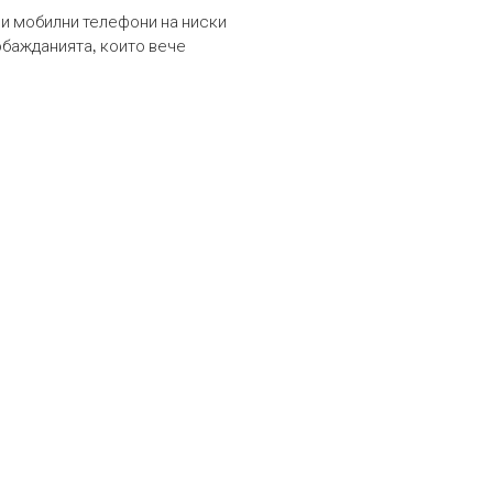
и мобилни телефони на ниски
обажданията, които вече