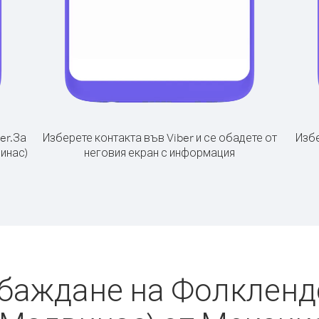
er.
За
Изберете контакта във Viber и се обадете от
Избе
инас)
неговия екран с информация
обаждане на Фолкленд