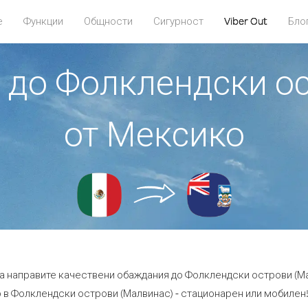
е
Функции
Общности
Сигурност
Viber Out
Бло
е до Фолклендски о
от Мексико
да направите качествени обаждания до Фолклендски острови (М
в Фолклендски острови (Малвинас) - стационарен или мобилен! -