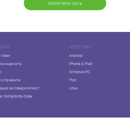
Изтеглете сега
АНИЯ
ИЗТЕГЛЯНЕ
 Viber
Android
 на марката
iPhone & iPad
и
Windows PC
я и правила
Mac
ация за поверителност
Linux
r Complaints Code