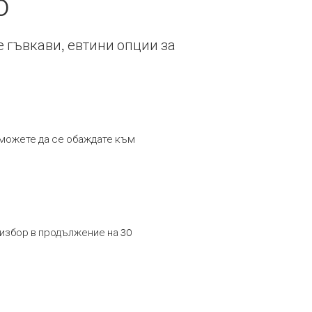
о
е гъвкави, евтини опции за
т можете да се обаждате към
 избор в продължение на 30