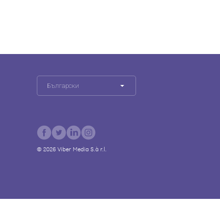
Български
©
2026
Viber Media S.à r.l.