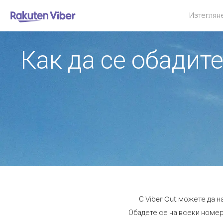
Изтеглян
Как да се обадит
С Viber Out можете да 
Обадете се на всеки номер 