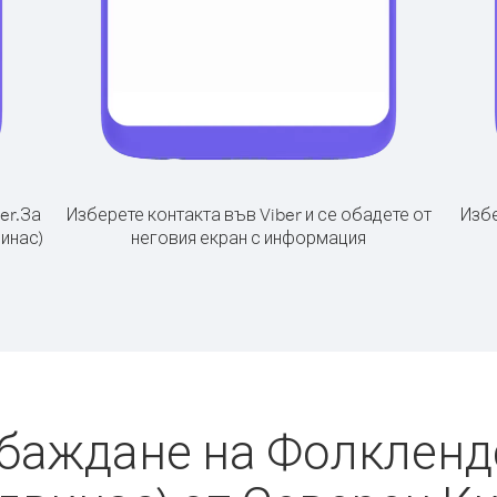
er.
За
Изберете контакта във Viber и се обадете от
Избе
инас)
неговия екран с информация
обаждане на Фолкленд