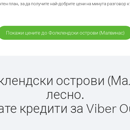
тен план, за да получите най-добрите цени на минута разговор
Покажи цените до Фолклендски острови (Малвинас)
лендски острови (Малв
лесно.
те кредити за Viber O