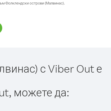
 към Фолклендски острови (Малвинас).
инас) с Viber Out е
ut, можете да: