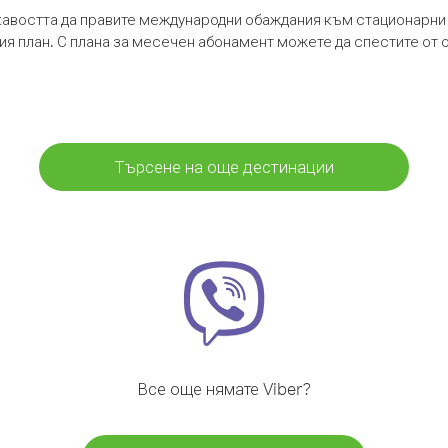
кавостта да правите международни обаждания към стационарни 
шия план. С плана за месечен абонамент можете да спестите от 
Търсене на още дестинации
Все още нямате Viber?