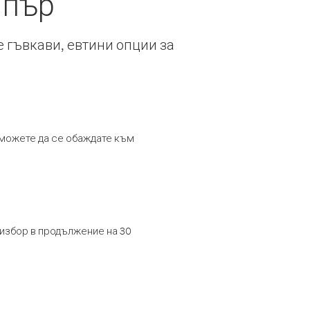
ипър
е гъвкави, евтини опции за
т можете да се обаждате към
 избор в продължение на 30