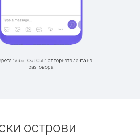
рете “Viber Out Call” от горната лента на
разговора
ски острови