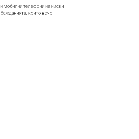
и мобилни телефони на ниски
обажданията, които вече