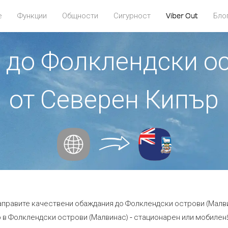
е
Функции
Общности
Сигурност
Viber Out
Бло
е до Фолклендски о
от Северен Кипър
направите качествени обаждания до Фолклендски острови (Малв
в Фолклендски острови (Малвинас) - стационарен или мобилен! -