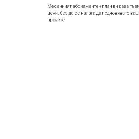
Месечният абонаментен план ви дава гъв
цени, без да се налага да подновявате ва
правите