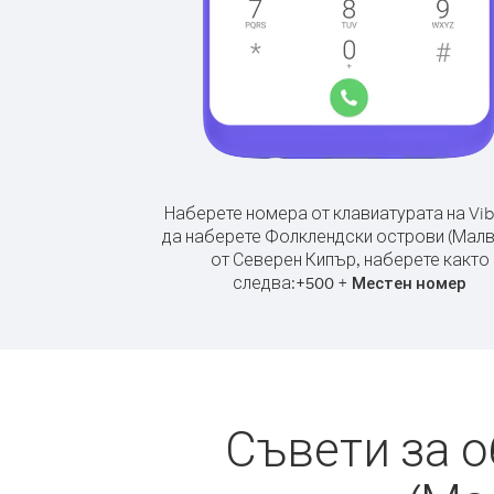
Наберете номера от клавиатурата на Vib
да наберете Фолклендски острови (Малв
от Северен Кипър, наберете както
следва:
+
+
500
Местен номер
Съвети за 