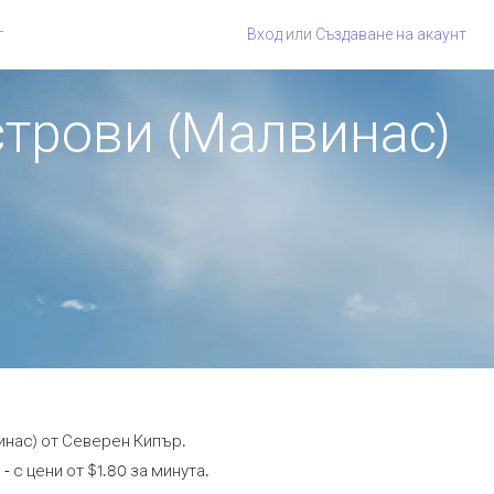
г
Вход
или
Създаване на акаунт
строви (Малвинас)
инас) от Северен Кипър.
 с цени от $1.80 за минута.