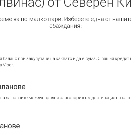
лвинас) от Северен К
време за по-малко пари. Изберете една от нашит
обаждания:
я баланс при закупуване на каквато и да е сума. С вашия креди
 Viber.
планове
ява да правите международни разговори към дестинация по ваш
ланове