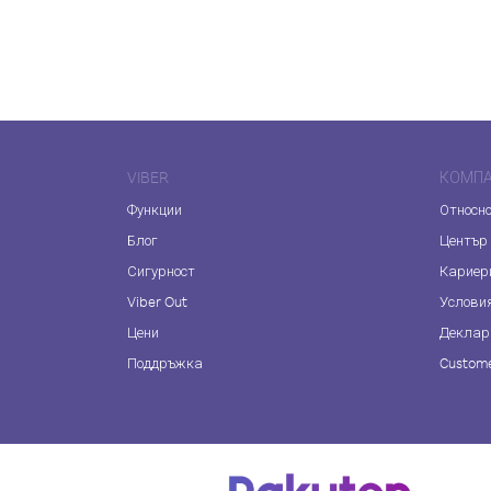
VIBER
КОМП
Функции
Относно
Блог
Център
Сигурност
Кариер
Viber Out
Услови
Цени
Деклар
Поддръжка
Custome