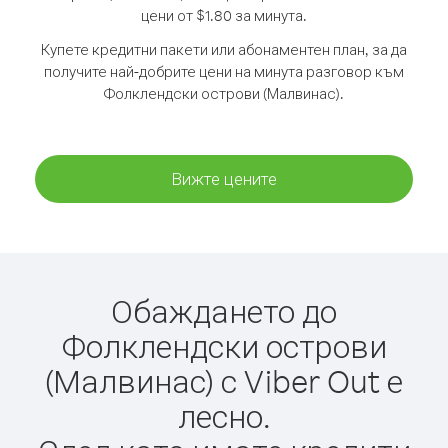
цени от $1.80 за минута.
Купете кредитни пакети или абонаментен план, за да
получите най-добрите цени на минута разговор към
Фолклендски острови (Малвинас).
Вижте цените
Обаждането до
Фолклендски острови
(Малвинас) с Viber Out е
лесно.