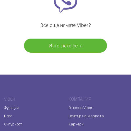
Все още нямате Viber?
Изтеглете сега
VIBER
КОМПАНИЯ
Функции
Относно Viber
Блог
Център на марката
Сигурност
Кариери