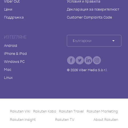
Viber Out
Условия и правила
Цени
Декларация за поверителност
Поддръжка
Customer Complaints Code
ИЗТЕГЛЯНЕ
Български
Android
iPhone & iPad
Windows PC
Mac
©
2026
Viber Media S.à r.l.
Linux
Rakuten Viki
Rakuten Kobo
Rakuten Travel
Rakuten Marketing
Rakuten Insight
Rakuten TV
About Rakuten