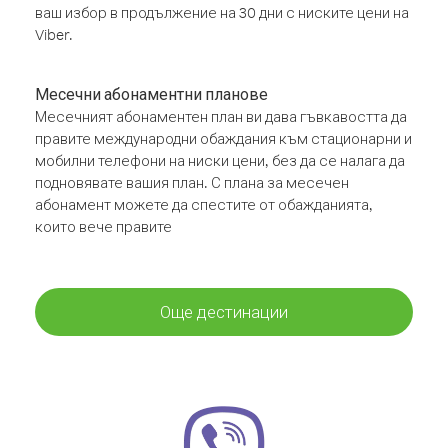
ваш избор в продължение на 30 дни с ниските цени на
Viber.
Месечни абонаментни планове
Месечният абонаментен план ви дава гъвкавостта да
правите международни обаждания към стационарни и
мобилни телефони на ниски цени, без да се налага да
подновявате вашия план. С плана за месечен
абонамент можете да спестите от обажданията,
които вече правите
Още дестинации