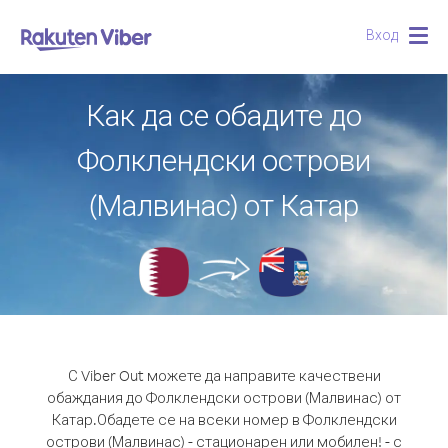
Вход
Togg
navig
Как да се обадите до
Фолклендски острови
(Малвинас) от Катар
С Viber Out можете да направите качествени
обаждания до Фолклендски острови (Малвинас) от
Катар.
Обадете се на всеки номер в Фолклендски
острови (Малвинас) - стационарен или мобилен! - с