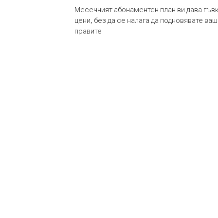
Месечният абонаментен план ви дава гъв
цени, без да се налага да подновявате ва
правите