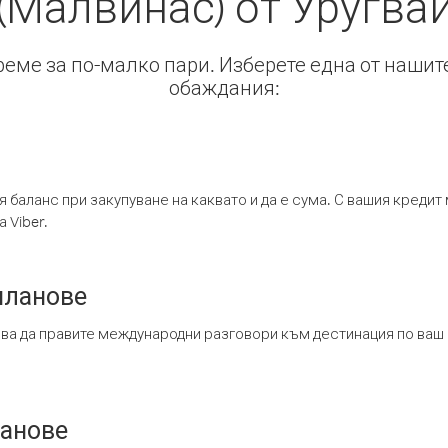
(Малвинас) от Уругва
време за по-малко пари. Изберете една от нашит
обаждания:
я баланс при закупуване на каквато и да е сума. С вашия креди
 Viber.
планове
ява да правите международни разговори към дестинация по ваш
ланове