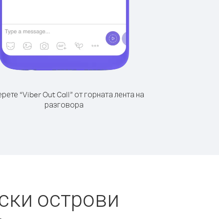
рете “Viber Out Call” от горната лента на
разговора
ски острови