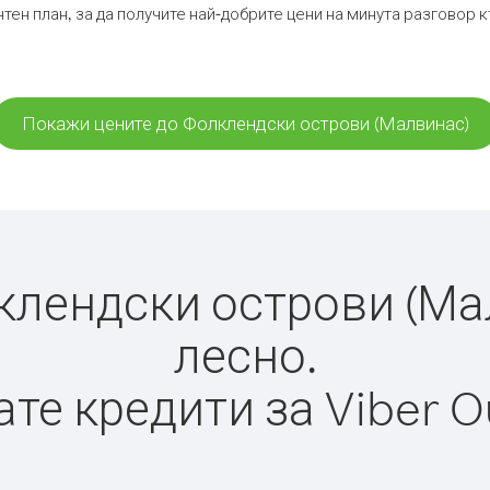
тен план, за да получите най-добрите цени на минута разговор
Покажи цените до Фолклендски острови (Малвинас)
лендски острови (Малв
лесно.
те кредити за Viber O