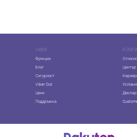
VIBER
КОМП
Функции
Относно
Блог
Център
Сигурност
Кариер
Viber Out
Услови
Цени
Деклар
Поддръжка
Custome