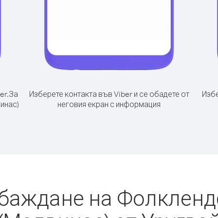
er.
За
Изберете контакта във Viber и се обадете от
Избе
инас)
неговия екран с информация
обаждане на Фолкленд