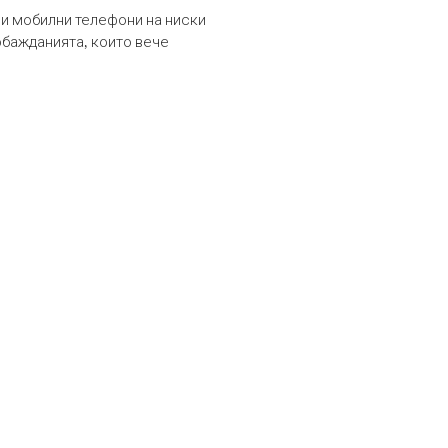
и мобилни телефони на ниски
обажданията, които вече