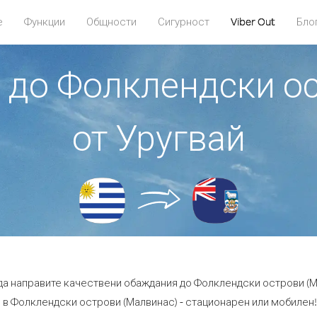
е
Функции
Общности
Сигурност
Viber Out
Бло
е до Фолклендски о
от Уругвай
 да направите качествени обаждания до Фолклендски острови (Ма
в Фолклендски острови (Малвинас) - стационарен или мобилен! -