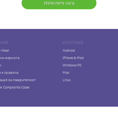
Изтеглете сега
АНИЯ
ИЗТЕГЛЯНЕ
 Viber
Android
 на марката
iPhone & iPad
и
Windows PC
я и правила
Mac
ация за поверителност
Linux
r Complaints Code