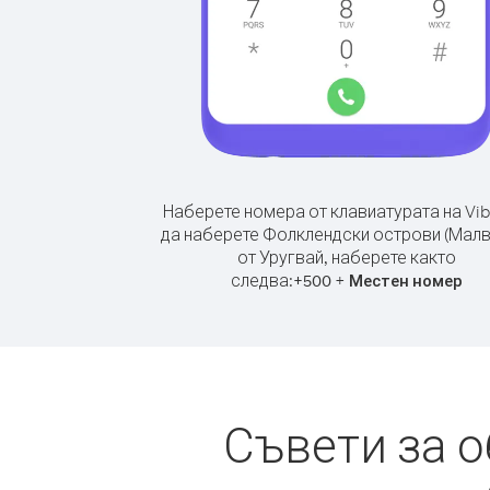
Наберете номера от клавиатурата на Vib
да наберете Фолклендски острови (Малв
от Уругвай, наберете както
следва:
+
+
500
Местен номер
Съвети за 