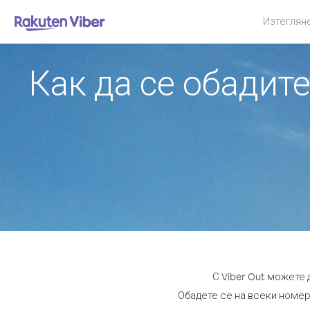
Изтеглян
Как да се обадит
С Viber Out можете
Обадете се на всеки номер 