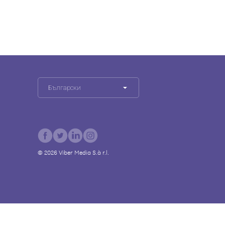
Български
©
2026
Viber Media S.à r.l.