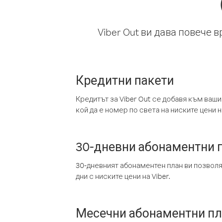
Viber Out ви дава повече 
Кредитни пакети
Кредитът за Viber Out се добавя към ваши
кой да е номер по света на ниските цени на
30-дневни абонаментни 
30-дневният абонаментен план ви позвол
дни с ниските цени на Viber.
Месечни абонаментни п