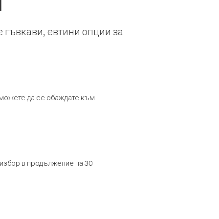
й
е гъвкави, евтини опции за
т можете да се обаждате към
 избор в продължение на 30