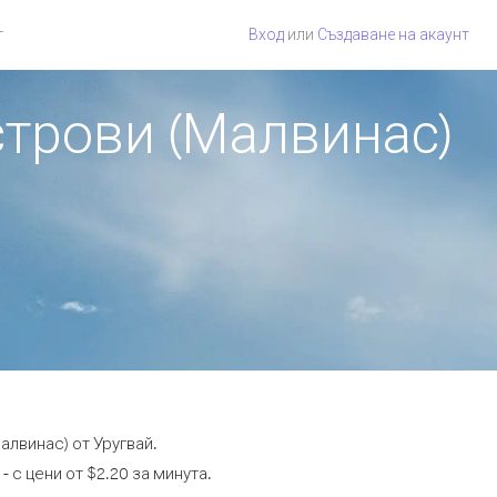
г
Вход
или
Създаване на акаунт
строви (Малвинас)
лвинас) от Уругвай.
 с цени от $2.20 за минута.