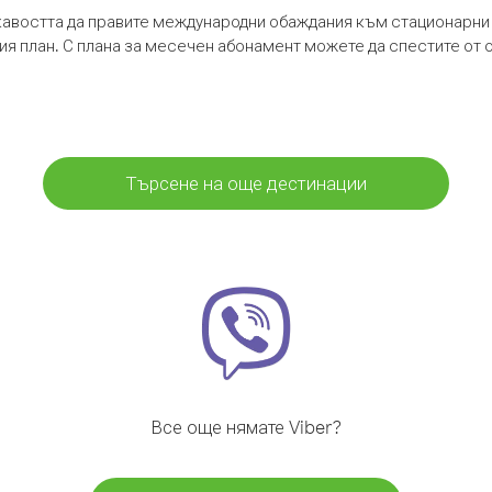
кавостта да правите международни обаждания към стационарни 
шия план. С плана за месечен абонамент можете да спестите от 
Търсене на още дестинации
Все още нямате Viber?