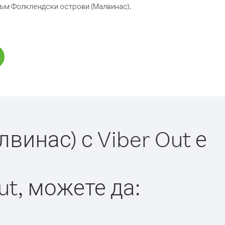
 към Фолклендски острови (Малвинас).
инас) с Viber Out е
ut, можете да: