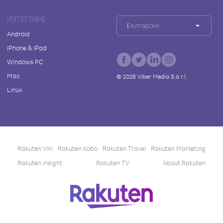
ИЗТЕГЛЯНЕ
Български
Android
iPhone & iPad
Windows PC
Mac
©
2026
Viber Media S.à r.l.
Linux
Rakuten Viki
Rakuten Kobo
Rakuten Travel
Rakuten Marketing
Rakuten Insight
Rakuten TV
About Rakuten