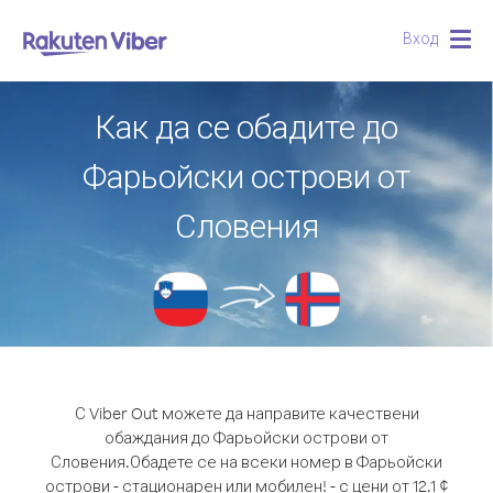
Вход
Togg
navig
Как да се обадите до
Фарьойски острови от
Словения
С Viber Out можете да направите качествени
обаждания до Фарьойски острови от
Словения.
Обадете се на всеки номер в Фарьойски
острови - стационарен или мобилен! - с цени от 12.1 ¢