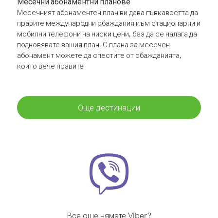
Месечни абонаментни планове
Месечният абонаментен план ви дава гъвкавостта да
правите международни обаждания към стационарни и
мобилни телефони на ниски цени, без да се налага да
подновявате вашия план. С плана за месечен
абонамент можете да спестите от обажданията,
които вече правите
Още дестинации
Все още нямате Viber?