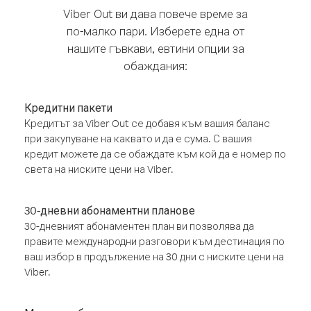
Viber Out ви дава повече време за
по-малко пари. Изберете една от
нашите гъвкави, евтини опции за
обаждания:
Кредитни пакети
Кредитът за Viber Out се добавя към вашия баланс
при закупуване на каквато и да е сума. С вашия
кредит можете да се обаждате към кой да е номер по
света на ниските цени на Viber.
30-дневни абонаментни планове
30-дневният абонаментен план ви позволява да
правите международни разговори към дестинация по
ваш избор в продължение на 30 дни с ниските цени на
Viber.