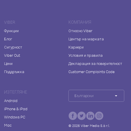
VIBER
КОМПАНИЯ
Функции
Относно Viber
Блог
Център на марката
Сигурност
Кариери
Viber Out
Условия и правила
Цени
Декларация за поверителност
Поддръжка
Customer Complaints Code
ИЗТЕГЛЯНЕ
Български
Android
iPhone & iPad
Windows PC
Mac
©
2026
Viber Media S.à r.l.