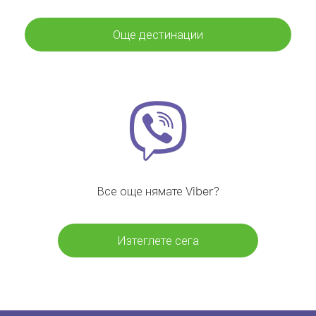
Още дестинации
Все още нямате Viber?
Изтеглете сега