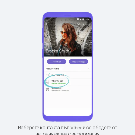
Изберете контакта във Viber и се обадете от
неговия екран с информация