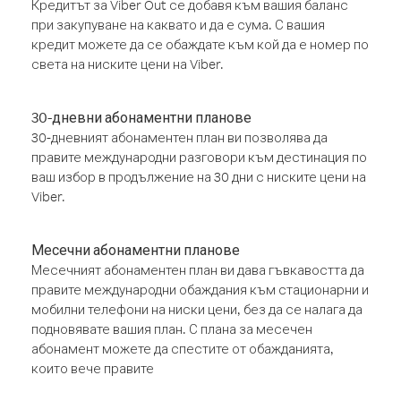
Кредитът за Viber Out се добавя към вашия баланс
при закупуване на каквато и да е сума. С вашия
кредит можете да се обаждате към кой да е номер по
света на ниските цени на Viber.
30-дневни абонаментни планове
30-дневният абонаментен план ви позволява да
правите международни разговори към дестинация по
ваш избор в продължение на 30 дни с ниските цени на
Viber.
Месечни абонаментни планове
Месечният абонаментен план ви дава гъвкавостта да
правите международни обаждания към стационарни и
мобилни телефони на ниски цени, без да се налага да
подновявате вашия план. С плана за месечен
абонамент можете да спестите от обажданията,
които вече правите