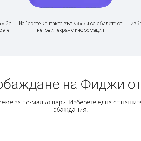
er.
За
Изберете контакта във Viber и се обадете от
Избе
рете
неговия екран с информация
обаждане на Фиджи о
време за по-малко пари. Изберете една от нашит
обаждания: