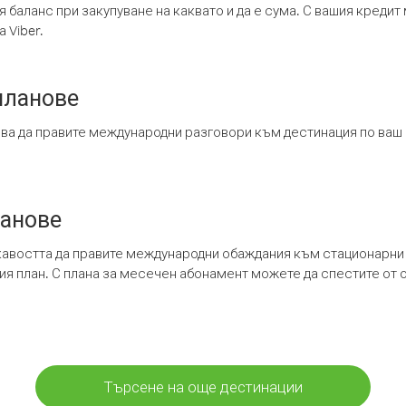
я баланс при закупуване на каквато и да е сума. С вашия креди
 Viber.
планове
ява да правите международни разговори към дестинация по ваш
ланове
кавостта да правите международни обаждания към стационарни 
шия план. С плана за месечен абонамент можете да спестите от 
Търсене на още дестинации