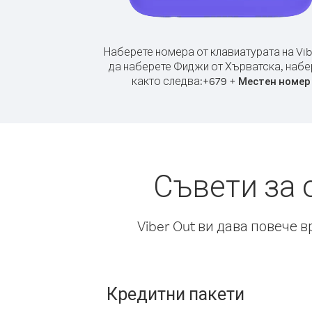
Наберете номера от клавиатурата на Vib
да наберете Фиджи от Хърватска, набе
както следва:
+
+
679
Местен номер
Съвети за 
Viber Out ви дава повече 
Кредитни пакети