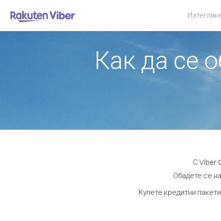
Изтеглян
Как да се 
С Viber
Обадете се на
Купете кредитни пакети