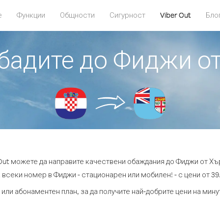
е
Функции
Общности
Сигурност
Viber Out
Бло
обадите до Фиджи о
 Out можете да направите качествени обаждания до Фиджи от Хъ
 всеки номер в Фиджи - стационарен или мобилен! - с цени от 39.
 или абонаментен план, за да получите най-добрите цени на мин