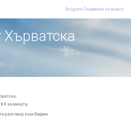
г
Вход
или
Създаване на акаунт
т Хърватска
рватска.
9 ¢ за минута.
ута разговор към Фиджи.