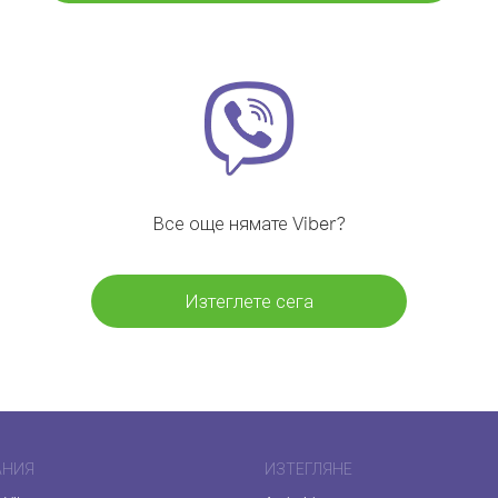
Все още нямате Viber?
Изтеглете сега
АНИЯ
ИЗТЕГЛЯНЕ