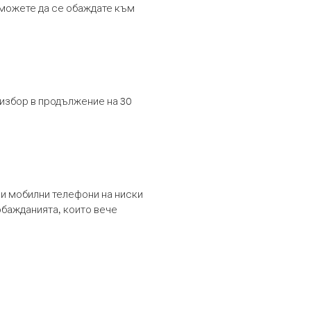
т можете да се обаждате към
 избор в продължение на 30
и мобилни телефони на ниски
обажданията, които вече