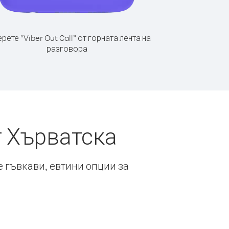
рете “Viber Out Call” от горната лента на
разговора
т Хърватска
е гъвкави, евтини опции за