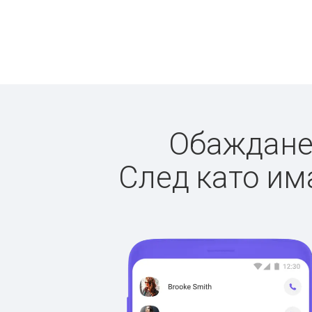
Обажданет
След като има