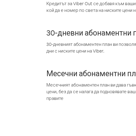
Кредитът за Viber Out се добавя към ваши
кой да е номер по света на ниските цени на
30-дневни абонаментни 
30-дневният абонаментен план ви позвол
дни с ниските цени на Viber.
Месечни абонаментни п
Месечният абонаментен план ви дава гъв
цени, без да се налага да подновявате ва
правите