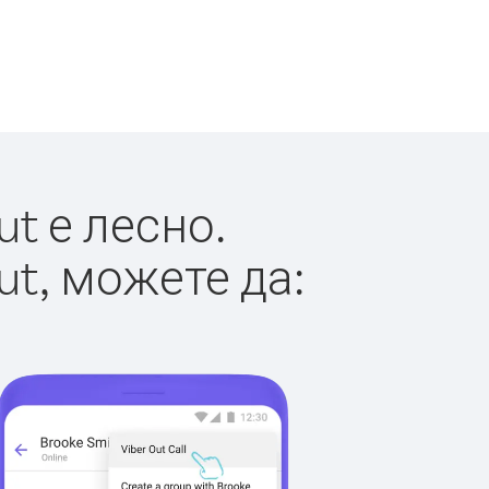
t е лесно.
ut, можете да: