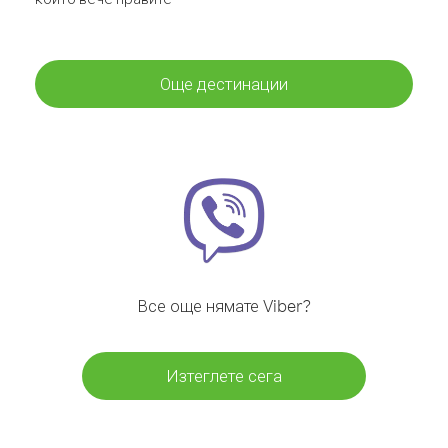
Още дестинации
Все още нямате Viber?
Изтеглете сега