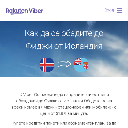
Вход
Togg
navig
Как да се обадите до
Фиджи от Исландия
С Viber Out можете да направите качествени
обаждания до Фиджи от Исландия.
Обадете се на
всеки номер в Фиджи - стационарен или мобилен! - с
цени от 31.9 ¢ за минута.
Купете кредитни пакети или абонаментен план, за да