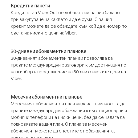
Кредитни пакети
Кредитът за Viber Out се добавя към вашия баланс
при закупуване на каквато и да е сума. С вашия
кредит можете да се обаждате към кой да е номер по
света на ниските цени на Viber.
30-дневни абонаментни планове
30-дневният абонаментен план ви позволява да
правите международни разговори към дестинация по
ваш избор в продължение на 30 дни с ниските цени на
Viber.
Месечни абонаментни планове
Месечният абонаментен план ви дава гъвкавостта да
правите международни обаждания към стационарни и
мобилни телефони на ниски цени, без да се налага да
подновявате вашия план. С плана за месечен
абонамент можете да спестите от обажданията,
които вече правите