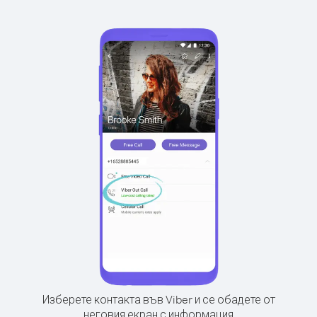
Изберете контакта във Viber и се обадете от
неговия екран с информация