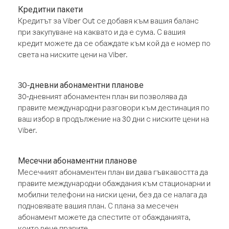
Кредитни пакети
Кредитът за Viber Out се добавя към вашия баланс
при закупуване на каквато и да е сума. С вашия
кредит можете да се обаждате към кой да е номер по
света на ниските цени на Viber.
30-дневни абонаментни планове
30-дневният абонаментен план ви позволява да
правите международни разговори към дестинация по
ваш избор в продължение на 30 дни с ниските цени на
Viber.
Месечни абонаментни планове
Месечният абонаментен план ви дава гъвкавостта да
правите международни обаждания към стационарни и
мобилни телефони на ниски цени, без да се налага да
подновявате вашия план. С плана за месечен
абонамент можете да спестите от обажданията,
които вече правите