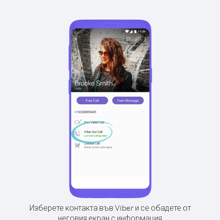
Изберете контакта във Viber и се обадете от
неговия екран с информация