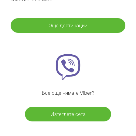
Още дестинации
Все още нямате Viber?
Изтеглете сега