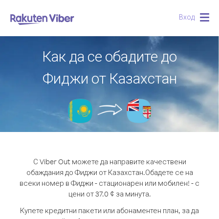
Вход
Togg
navig
Как да се обадите до
Фиджи от Казахстан
С Viber Out можете да направите качествени
обаждания до Фиджи от Казахстан.
Обадете се на
всеки номер в Фиджи - стационарен или мобилен! - с
цени от 37.0 ¢ за минута.
Купете кредитни пакети или абонаментен план, за да