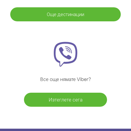
Още дестинации
Все още нямате Viber?
Изтеглете сега