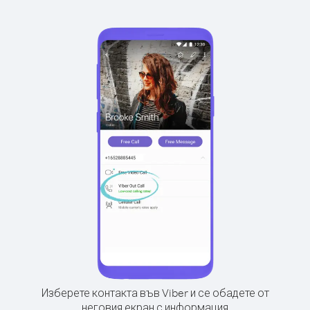
Изберете контакта във Viber и се обадете от
неговия екран с информация