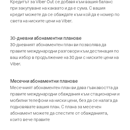
Кредитът за Viber Out се добавя към вашия баланс
при закупуване на каквато и да е сума. С вашия
кредит можете да се обаждате към кой да е номер по
света на ниските цени на Viber.
30-дневни абонаментни планове
30-дневният абонаментен план ви позволява да
правите международни разговори към дестинация по
ваш избор в продължение на 30 дни с ниските цени на
Viber.
Месечни абонаментни планове
Месечният абонаментен план ви дава гъвкавостта да
правите международни обаждания към стационарни и
мобилни телефони на ниски цени, без да се налага да
подновявате вашия план. С плана за месечен
абонамент можете да спестите от обажданията,
които вече правите