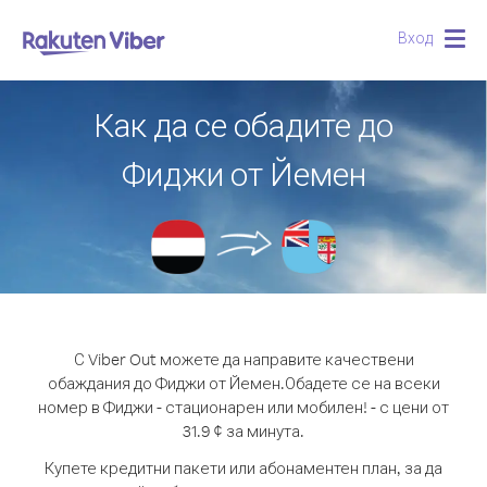
Вход
Togg
navig
Как да се обадите до
Фиджи от Йемен
С Viber Out можете да направите качествени
обаждания до Фиджи от Йемен.
Обадете се на всеки
номер в Фиджи - стационарен или мобилен! - с цени от
31.9 ¢ за минута.
Купете кредитни пакети или абонаментен план, за да