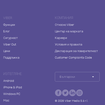
VIBER
КОМПАНИЯ
Функции
Относно Viber
Блог
Център на марката
Сигурност
Кариери
Viber Out
Условия и правила
Цени
Декларация за поверителност
Поддръжка
Customer Complaints Code
ИЗТЕГЛЯНЕ
Български
Android
iPhone & iPad
Windows PC
Mac
©
2026
Viber Media S.à r.l.