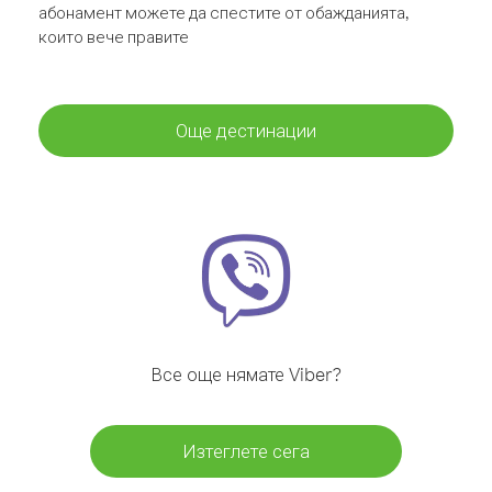
абонамент можете да спестите от обажданията,
които вече правите
Още дестинации
Все още нямате Viber?
Изтеглете сега