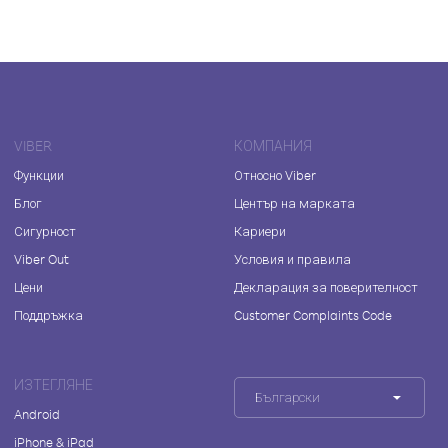
VIBER
КОМПАНИЯ
Функции
Относно Viber
Блог
Център на марката
Сигурност
Кариери
Viber Out
Условия и правила
Цени
Декларация за поверителност
Поддръжка
Customer Complaints Code
ИЗТЕГЛЯНЕ
Български
Android
iPhone & iPad