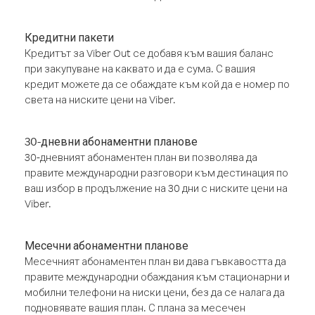
Кредитни пакети
Кредитът за Viber Out се добавя към вашия баланс
при закупуване на каквато и да е сума. С вашия
кредит можете да се обаждате към кой да е номер по
света на ниските цени на Viber.
30-дневни абонаментни планове
30-дневният абонаментен план ви позволява да
правите международни разговори към дестинация по
ваш избор в продължение на 30 дни с ниските цени на
Viber.
Месечни абонаментни планове
Месечният абонаментен план ви дава гъвкавостта да
правите международни обаждания към стационарни и
мобилни телефони на ниски цени, без да се налага да
подновявате вашия план. С плана за месечен