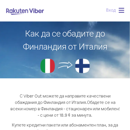
Вход
Togg
navig
Как да се обадите до
Финландия от Италия
С Viber Out можете да направите качествени
обаждания до Финландия от Италия.
Обадете се на
всеки номер в Финландия - стационарен или мобилен!
- с цени от 18.9 ¢ за минута.
Купете кредитни пакети или абонаментен план, за да