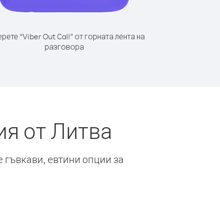
рете “Viber Out Call” от горната лента на
разговора
ия от Литва
е гъвкави, евтини опции за