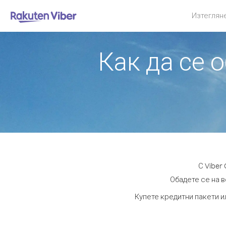
Изтеглян
Как да се 
С Viber
Обадете се на в
Купете кредитни пакети и