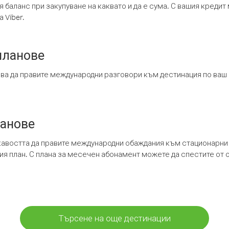
я баланс при закупуване на каквато и да е сума. С вашия креди
 Viber.
планове
ява да правите международни разговори към дестинация по ваш
ланове
кавостта да правите международни обаждания към стационарни 
шия план. С плана за месечен абонамент можете да спестите от 
Търсене на още дестинации