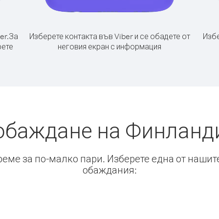
er.
За
Изберете контакта във Viber и се обадете от
Избе
рете
неговия екран с информация
обаждане на Финланд
време за по-малко пари. Изберете една от нашит
обаждания: