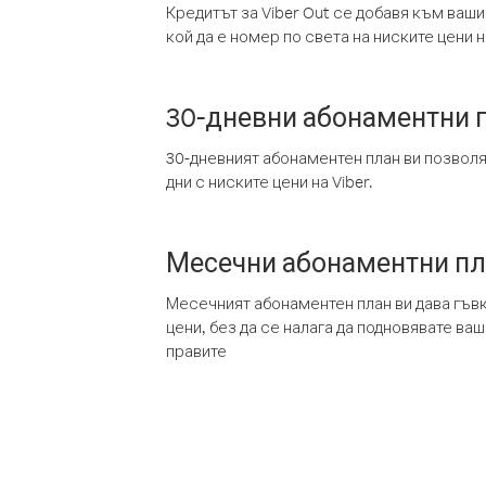
Кредитът за Viber Out се добавя към ваши
кой да е номер по света на ниските цени на
30-дневни абонаментни 
30-дневният абонаментен план ви позвол
дни с ниските цени на Viber.
Месечни абонаментни п
Месечният абонаментен план ви дава гъв
цени, без да се налага да подновявате ва
правите