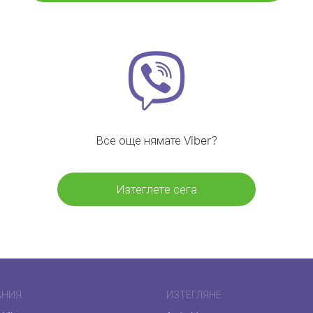
Все още нямате Viber?
Изтеглете сега
АНИЯ
ИЗТЕГЛЯНЕ