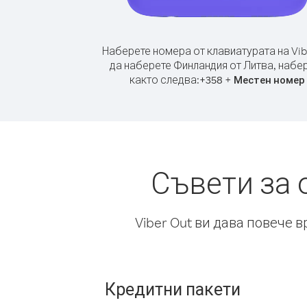
Наберете номера от клавиатурата на Vib
да наберете Финландия от Литва, набе
както следва:
+
+
358
Местен номер
Съвети за 
Viber Out ви дава повече 
Кредитни пакети