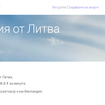
г
Вход
или
Създаване на акаунт
ия от Литва
т Литва.
8.8 ¢ за минута.
а разговор към Финландия.