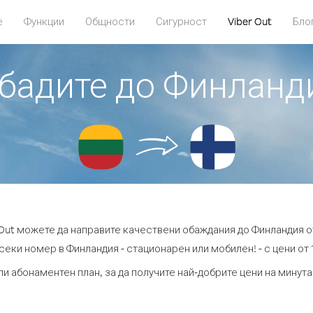
е
Функции
Общности
Сигурност
Viber Out
Бло
обадите до Финланд
 Out можете да направите качествени обаждания до Финландия о
секи номер в Финландия - стационарен или мобилен! - с цени от 1
ли абонаментен план, за да получите най-добрите цени на минут