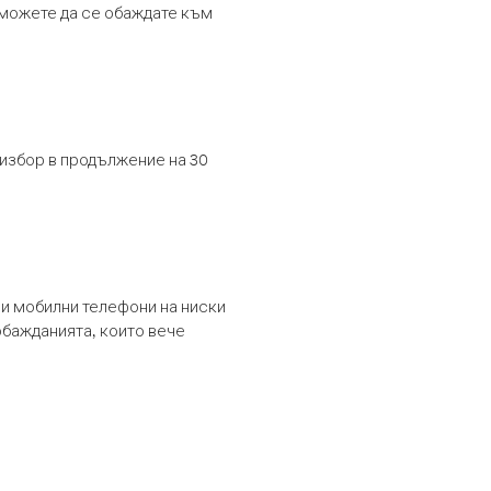
т можете да се обаждате към
 избор в продължение на 30
и мобилни телефони на ниски
обажданията, които вече