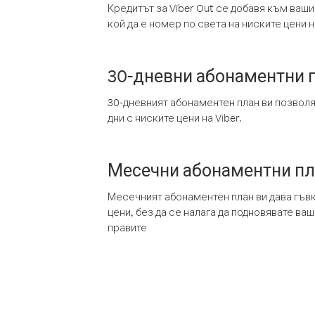
Кредитът за Viber Out се добавя към ваши
кой да е номер по света на ниските цени на
30-дневни абонаментни 
30-дневният абонаментен план ви позвол
дни с ниските цени на Viber.
Месечни абонаментни п
Месечният абонаментен план ви дава гъв
цени, без да се налага да подновявате ва
правите