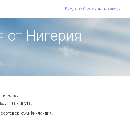
г
Вход
или
Създаване на акаунт
я от Нигерия
 Нигерия.
5.5 ¢ за минута.
а разговор към Финландия.