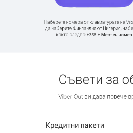
Наберете номера от клавиатурата на Vib
да наберете Финландия от Нигерия, наб
както следва:
+
+
358
Местен номер
Съвети за о
Viber Out ви дава повече 
Кредитни пакети