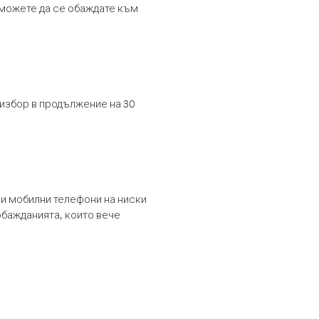
т можете да се обаждате към
 избор в продължение на 30
и мобилни телефони на ниски
обажданията, които вече