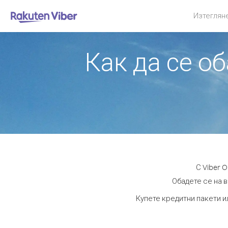
Изтеглян
Как да се о
С Viber 
Обадете се на в
Купете кредитни пакети и