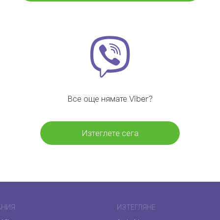
Все още нямате Viber?
Изтеглете сега
АНИЯ
ИЗТЕГЛЯНЕ