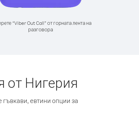
рете “Viber Out Call” от горната лента на
разговора
я от Нигерия
е гъвкави, евтини опции за