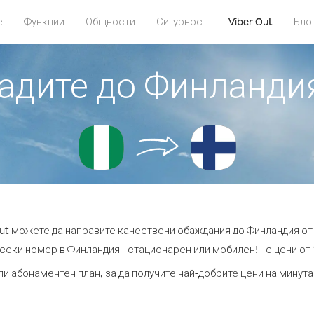
е
Функции
Общности
Сигурност
Viber Out
Бло
бадите до Финланди
Out можете да направите качествени обаждания до Финландия от
секи номер в Финландия - стационарен или мобилен! - с цени от 1
ли абонаментен план, за да получите най-добрите цени на минут