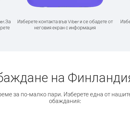
er.
За
Изберете контакта във Viber и се обадете от
Избе
ерете
неговия екран с информация
баждане на Финланди
време за по-малко пари. Изберете една от нашит
обаждания: