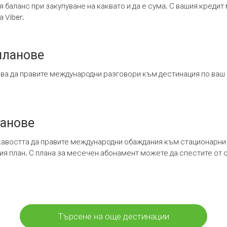
я баланс при закупуване на каквато и да е сума. С вашия креди
 Viber.
планове
ява да правите международни разговори към дестинация по ваш
ланове
кавостта да правите международни обаждания към стационарни 
шия план. С плана за месечен абонамент можете да спестите от 
Търсене на още дестинации