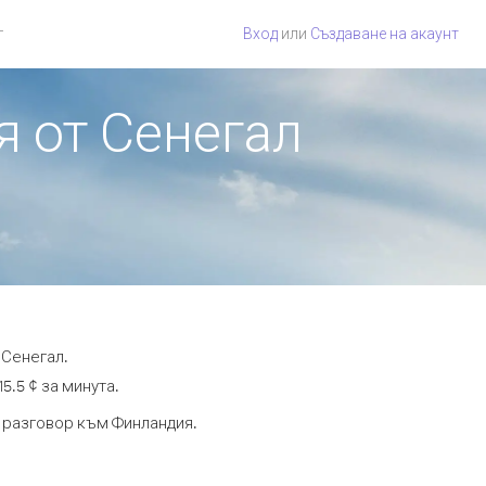
г
Вход
или
Създаване на акаунт
я от Сенегал
 Сенегал.
5.5 ¢ за минута.
а разговор към Финландия.