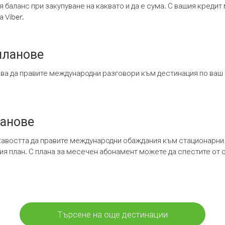
я баланс при закупуване на каквато и да е сума. С вашия креди
 Viber.
планове
ява да правите международни разговори към дестинация по ваш
ланове
кавостта да правите международни обаждания към стационарни 
шия план. С плана за месечен абонамент можете да спестите от 
Търсене на още дестинации