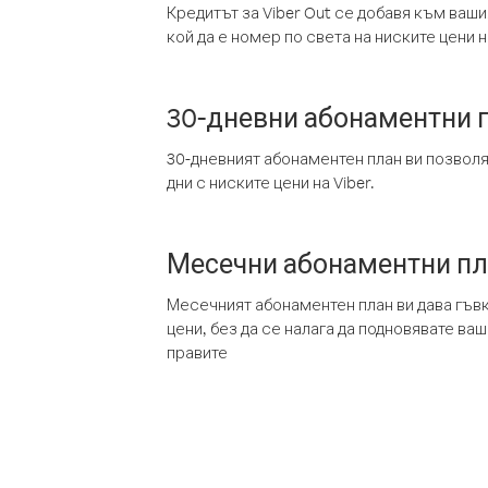
Кредитът за Viber Out се добавя към ваши
кой да е номер по света на ниските цени на
30-дневни абонаментни 
30-дневният абонаментен план ви позвол
дни с ниските цени на Viber.
Месечни абонаментни п
Месечният абонаментен план ви дава гъв
цени, без да се налага да подновявате ва
правите