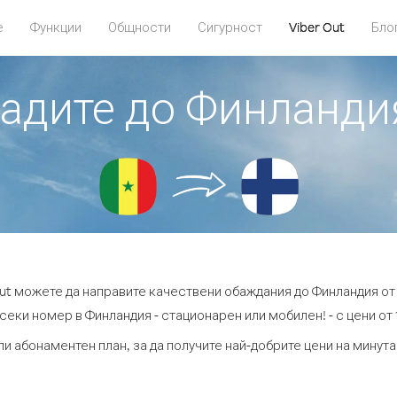
е
Функции
Общности
Сигурност
Viber Out
Бло
бадите до Финланди
Out можете да направите качествени обаждания до Финландия от
секи номер в Финландия - стационарен или мобилен! - с цени от 1
ли абонаментен план, за да получите най-добрите цени на минут