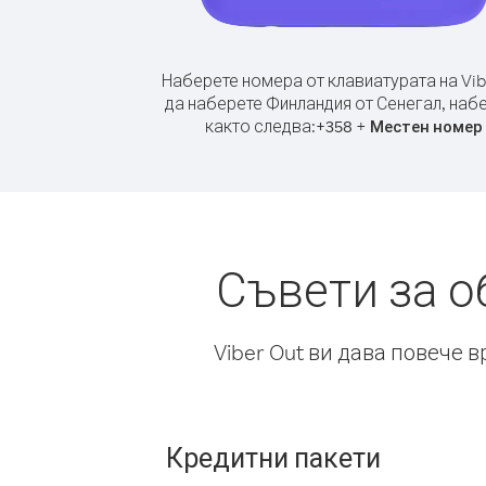
Наберете номера от клавиатурата на Vib
да наберете Финландия от Сенегал, наб
както следва:
+
+
358
Местен номер
Съвети за о
Viber Out ви дава повече 
Кредитни пакети