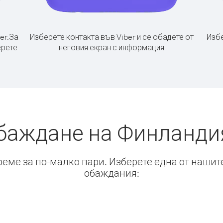
er.
За
Изберете контакта във Viber и се обадете от
Избе
ерете
неговия екран с информация
баждане на Финланди
време за по-малко пари. Изберете една от нашит
обаждания: