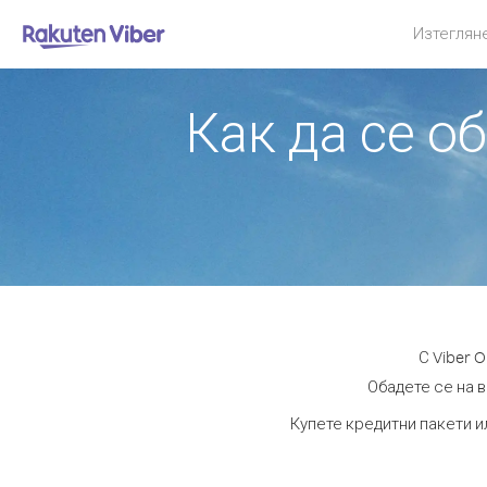
Изтеглян
Как да се о
С Viber 
Обадете се на в
Купете кредитни пакети и