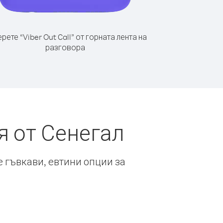
рете “Viber Out Call” от горната лента на
разговора
я от Сенегал
е гъвкави, евтини опции за