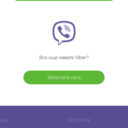
Все още нямате Viber?
Изтеглете сега
АНИЯ
ИЗТЕГЛЯНЕ