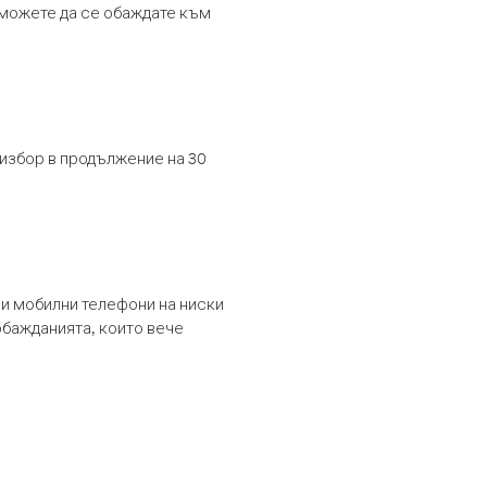
т можете да се обаждате към
 избор в продължение на 30
и мобилни телефони на ниски
обажданията, които вече