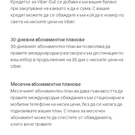
Кредитът за Viber Out се добавя към вашия баланс
при закупуване на каквато и да е сума. С вашия
кредит можете да се обаждате към кой да е номер по
света на ниските цени на Viber.
30-дневни абонаментни планове
30-дневният абонаментен план ви позволява да
правите международни разговори към дестинация по
ваш избор в продължение на 30 дни с ниските цени на
Viber.
Месечни абонаментни планове
Месечният абонаментен план ви дава гъвкавостта да
правите международни обаждания към стационарни и
мобилни телефони на ниски цени, без да се налага да
подновявате вашия план. С плана за месечен
абонамент можете да спестите от обажданията,
които вече правите