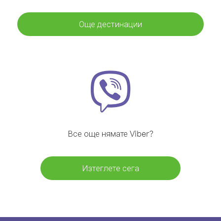
Още дестинации
Все още нямате Viber?
Изтеглете сега