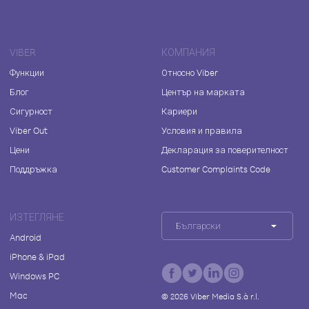
VIBER
КОМПАНИЯ
Функции
Относно Viber
Блог
Център на марката
Сигурност
Кариери
Viber Out
Условия и правила
Цени
Декларация за поверителност
Поддръжка
Customer Complaints Code
ИЗТЕГЛЯНЕ
Български
Android
iPhone & iPad
Windows PC
Mac
©
2026
Viber Media S.à r.l.