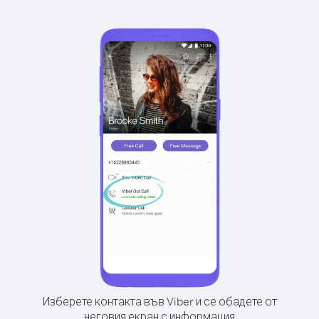
Изберете контакта във Viber и се обадете от
неговия екран с информация