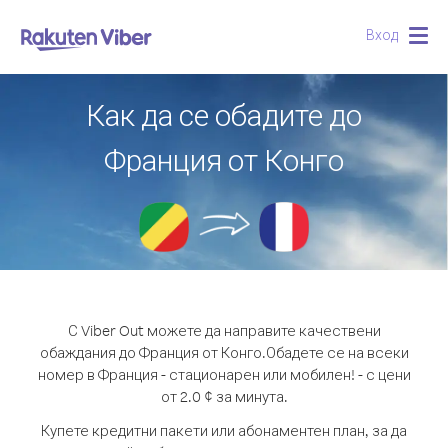
Вход
Togg
navig
Как да се обадите до
Франция от Конго
С Viber Out можете да направите качествени
обаждания до Франция от Конго.
Обадете се на всеки
номер в Франция - стационарен или мобилен! - с цени
от 2.0 ¢ за минута.
Купете кредитни пакети или абонаментен план, за да