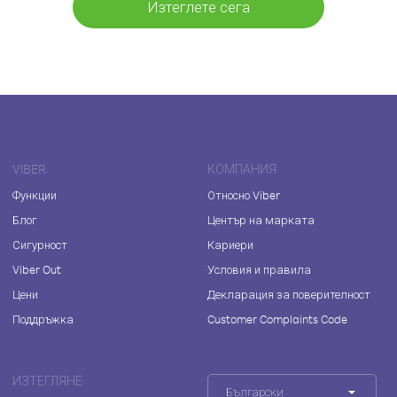
Изтеглете сега
VIBER
КОМПАНИЯ
Функции
Относно Viber
Блог
Център на марката
Сигурност
Кариери
Viber Out
Условия и правила
Цени
Декларация за поверителност
Поддръжка
Customer Complaints Code
ИЗТЕГЛЯНЕ
Български