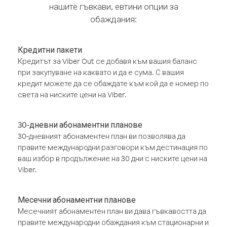
нашите гъвкави, евтини опции за
обаждания:
Кредитни пакети
Кредитът за Viber Out се добавя към вашия баланс
при закупуване на каквато и да е сума. С вашия
кредит можете да се обаждате към кой да е номер по
света на ниските цени на Viber.
30-дневни абонаментни планове
30-дневният абонаментен план ви позволява да
правите международни разговори към дестинация по
ваш избор в продължение на 30 дни с ниските цени на
Viber.
Месечни абонаментни планове
Месечният абонаментен план ви дава гъвкавостта да
правите международни обаждания към стационарни и