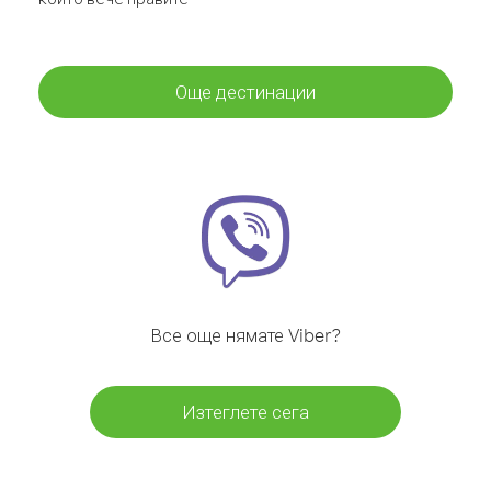
Още дестинации
Все още нямате Viber?
Изтеглете сега