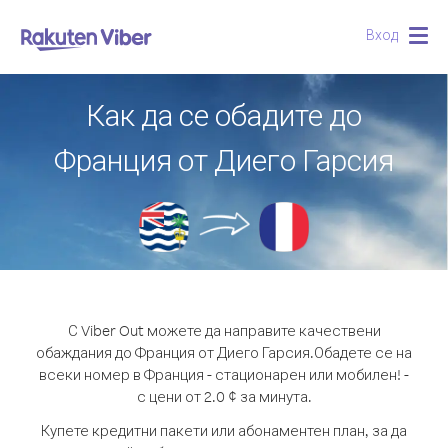
Вход
Togg
navig
Как да се обадите до
Франция от Диего Гарсия
С Viber Out можете да направите качествени
обаждания до Франция от Диего Гарсия.
Обадете се на
всеки номер в Франция - стационарен или мобилен! -
с цени от 2.0 ¢ за минута.
Купете кредитни пакети или абонаментен план, за да