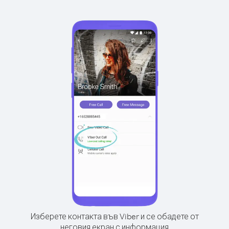
Изберете контакта във Viber и се обадете от
неговия екран с информация