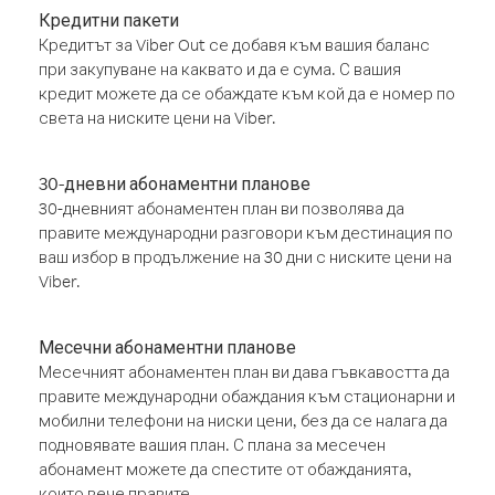
Кредитни пакети
Кредитът за Viber Out се добавя към вашия баланс
при закупуване на каквато и да е сума. С вашия
кредит можете да се обаждате към кой да е номер по
света на ниските цени на Viber.
30-дневни абонаментни планове
30-дневният абонаментен план ви позволява да
правите международни разговори към дестинация по
ваш избор в продължение на 30 дни с ниските цени на
Viber.
Месечни абонаментни планове
Месечният абонаментен план ви дава гъвкавостта да
правите международни обаждания към стационарни и
мобилни телефони на ниски цени, без да се налага да
подновявате вашия план. С плана за месечен
абонамент можете да спестите от обажданията,
които вече правите