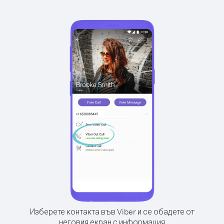
Изберете контакта във Viber и се обадете от
неговия екран с информация