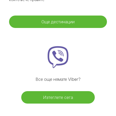
Още дестинации
Все още нямате Viber?
Изтеглете сега