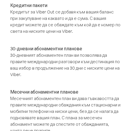
Кредитни пакети
Кредитът за Viber Out се добавя към вашия баланс
при закупуване на каквато и да е сума. С вашия
кредит можете да се обаждате към кой да е номер по
света на ниските цени на Viber.
30-дневни абонаментни планове
30-дневният абонаментен план ви позволява да
правите международни разговори към дестинация по
ваш избор в продължение на 30 дни с ниските цени на
Viber.
Месечни абонаментни планове
Месечният абонаментен план ви дава гъвкавостта да
правите международни обаждания към стационарни и
мобилни телефони на ниски цени, без да се налага да
подновявате вашия план. С плана за месечен
абонамент можете да спестите от обажданията,
които вече правите