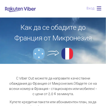
Вход
Togg
navig
Как да се обадите до
Франция от Микронезия
С Viber Out можете да направите качествени
обаждания до Франция от Микронезия.
Обадете се на
всеки номер в Франция - стационарен или мобилен! -
с цени от 2.0 ¢ за минута.
Купете кредитни пакети или абонаментен план, за да