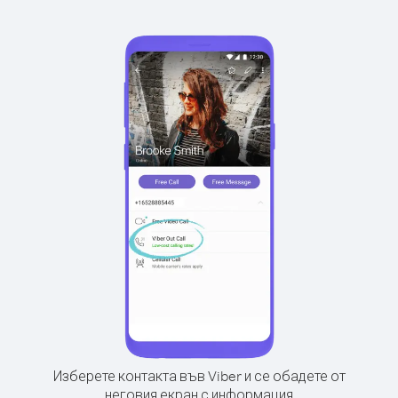
Изберете контакта във Viber и се обадете от
неговия екран с информация