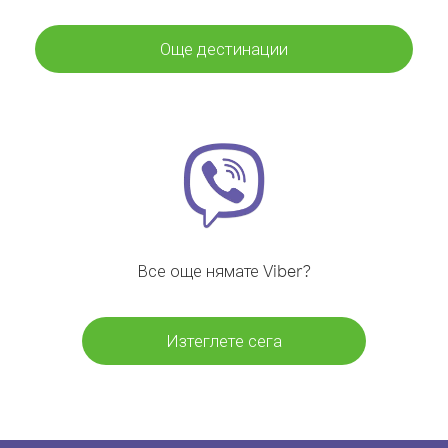
Още дестинации
Все още нямате Viber?
Изтеглете сега