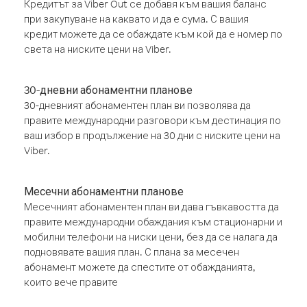
Кредитът за Viber Out се добавя към вашия баланс
при закупуване на каквато и да е сума. С вашия
кредит можете да се обаждате към кой да е номер по
света на ниските цени на Viber.
30-дневни абонаментни планове
30-дневният абонаментен план ви позволява да
правите международни разговори към дестинация по
ваш избор в продължение на 30 дни с ниските цени на
Viber.
Месечни абонаментни планове
Месечният абонаментен план ви дава гъвкавостта да
правите международни обаждания към стационарни и
мобилни телефони на ниски цени, без да се налага да
подновявате вашия план. С плана за месечен
абонамент можете да спестите от обажданията,
които вече правите