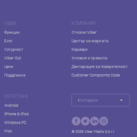
VIBER
КОМПАНИЯ
Функции
Относно Viber
Блог
Център на марката
Сигурност
Кариери
Viber Out
Условия и правила
Цени
Декларация за поверителност
Поддръжка
Customer Complaints Code
ИЗТЕГЛЯНЕ
Български
Android
iPhone & iPad
Windows PC
Mac
©
2026
Viber Media S.à r.l.