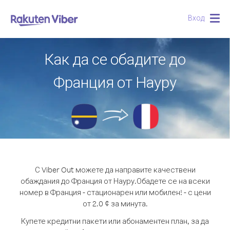
Вход
Togg
navig
Как да се обадите до
Франция от Науру
С Viber Out можете да направите качествени
обаждания до Франция от Науру.
Обадете се на всеки
номер в Франция - стационарен или мобилен! - с цени
от 2.0 ¢ за минута.
Купете кредитни пакети или абонаментен план, за да