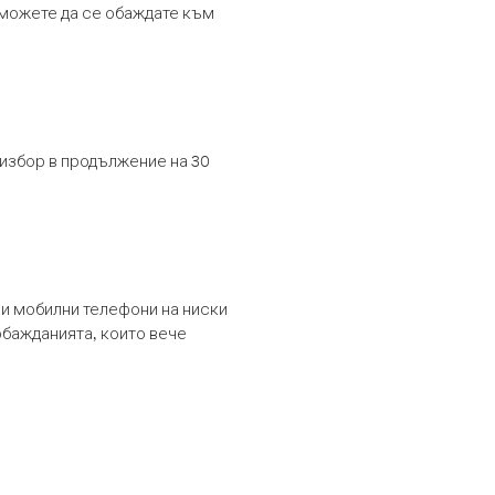
т можете да се обаждате към
 избор в продължение на 30
и мобилни телефони на ниски
обажданията, които вече