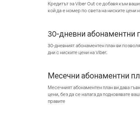
Кредитът за Viber Out се добавя към ваши
кой да е номер по света на ниските цени на
30-дневни абонаментни 
30-дневният абонаментен план ви позвол
дни с ниските цени на Viber.
Месечни абонаментни п
Месечният абонаментен план ви дава гъв
цени, без да се налага да подновявате ва
правите