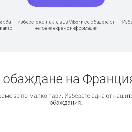
er.
За
Изберете контакта във Viber и се обадете от
Избе
 както
неговия екран с информация
 обаждане на Франци
време за по-малко пари. Изберете една от нашит
обаждания: