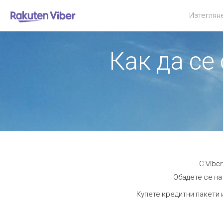
Изтеглян
Как да се
С Vibe
Обадете се на 
Купете кредитни пакети 