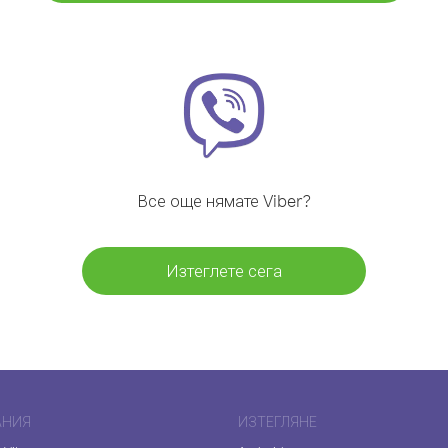
Все още нямате Viber?
Изтеглете сега
АНИЯ
ИЗТЕГЛЯНЕ