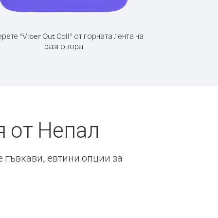
рете “Viber Out Call” от горната лента на
разговора
я от Непал
е гъвкави, евтини опции за