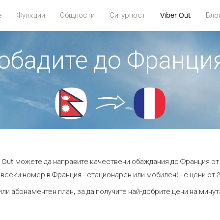
е
Функции
Общности
Сигурност
Viber Out
Бло
 обадите до Франци
r Out можете да направите качествени обаждания до Франция от
всеки номер в Франция - стационарен или мобилен! - с цени от 2
или абонаментен план, за да получите най-добрите цени на мину