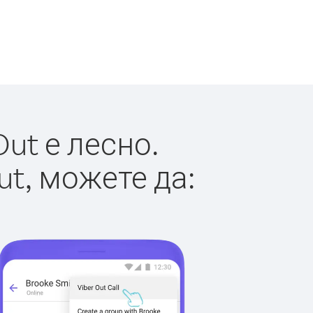
ut е лесно.
ut, можете да: