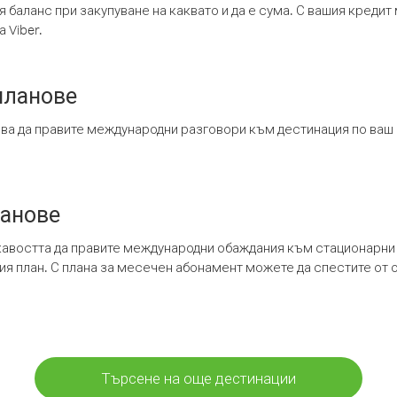
я баланс при закупуване на каквато и да е сума. С вашия креди
 Viber.
планове
ява да правите международни разговори към дестинация по ваш
ланове
кавостта да правите международни обаждания към стационарни 
шия план. С плана за месечен абонамент можете да спестите от 
Търсене на още дестинации