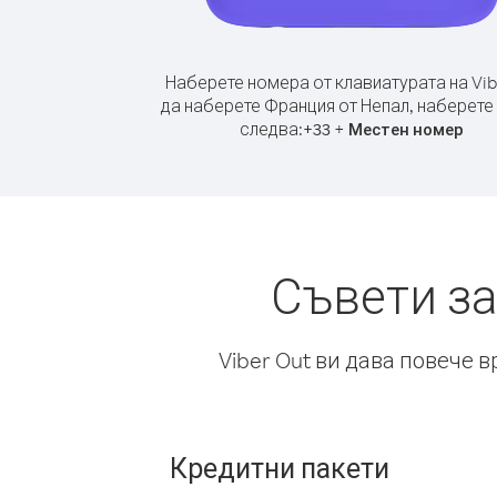
Наберете номера от клавиатурата на Vib
да наберете Франция от Непал, наберете
следва:
+
+
33
Местен номер
Съвети за
Viber Out ви дава повече 
Кредитни пакети