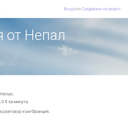
г
Вход
или
Създаване на акаунт
я от Непал
 Непал.
.0 ¢ за минута.
та разговор към Франция.