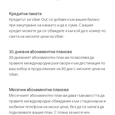
Кредитни пакети
Кредитът за Viber Out се добавя към вашия баланс
при закупуване на каквато и да е сума. С вашия
кредит можете да се обаждате към кой да е номер по
света на ниските цени на Viber.
30-дневни абонаментни планове
30-дневният абонаментен план ви позволява да
правите международни разговори към дестинация по
ваш избор в продължение на 30 дни с ниските цени на
Viber.
Месечни абонаментни планове
Месечният абонаментен план ви дава гъвкавостта да
правите международни обаждания към стационарни и
мобилни телефони на ниски цени, без да се налага да
подновявате вашия план. С плана за месечен