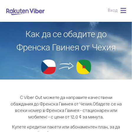
Вход
Togg
navig
Как да се обадите до
Френска Гвинея от Чехия
С Viber Out можете да направите качествени
обаждания до Френска Гвинея от Чехия.
Обадете се на
всеки номер в Френска Гвинея - стационарен или
мобилен! - с цени от 12.0 ¢ за минута.
Купете кредитни пакети или абонаментен план, за да