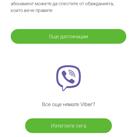
абонамент можете да спестите от обажданията,
които вече правите
Още дестинации
Все още нямате Viber?
Изтеглете сега