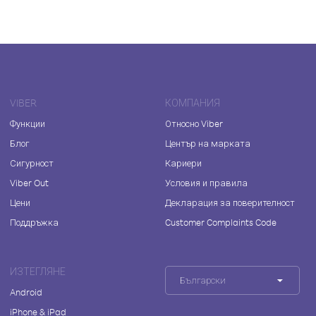
VIBER
КОМПАНИЯ
Функции
Относно Viber
Блог
Център на марката
Сигурност
Кариери
Viber Out
Условия и правила
Цени
Декларация за поверителност
Поддръжка
Customer Complaints Code
ИЗТЕГЛЯНЕ
Български
Android
iPhone & iPad