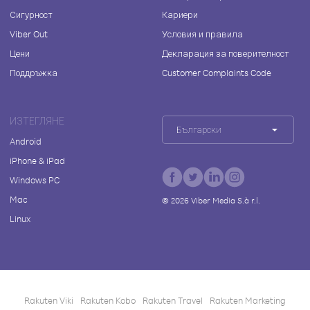
Сигурност
Кариери
Viber Out
Условия и правила
Цени
Декларация за поверителност
Поддръжка
Customer Complaints Code
ИЗТЕГЛЯНЕ
Български
Android
iPhone & iPad
Windows PC
Mac
©
2026
Viber Media S.à r.l.
Linux
Rakuten Viki
Rakuten Kobo
Rakuten Travel
Rakuten Marketing