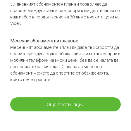
30-дневният абонаментен план ви позволява да
правите международни разговори към дестинация по
ваш избор в продължение на 30 дни с ниските цени на
Viber.
Месечни абонаментни планове
Месечният абонаментен план ви дава гъвкавостта да
правите международни обаждания към стационарни и
мобилни телефони на ниски цени, без да се налага да
подновявате вашия план. С плана за месечен
абонамент можете да спестите от обажданията,
които вече правите
Още дестинации