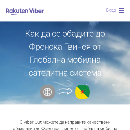
Вход
Togg
navig
Как да се обадите до
Френска Гвинея от
Глобална мобилна
сателитна система
С Viber Out можете да направите качествени
обаждания до Френска Гвинея от Глобална мобилна