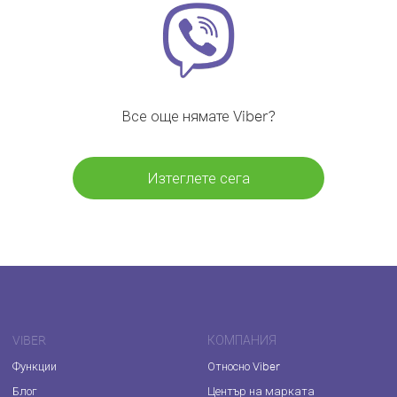
Все още нямате Viber?
Изтеглете сега
VIBER
КОМПАНИЯ
Функции
Относно Viber
Блог
Център на марката