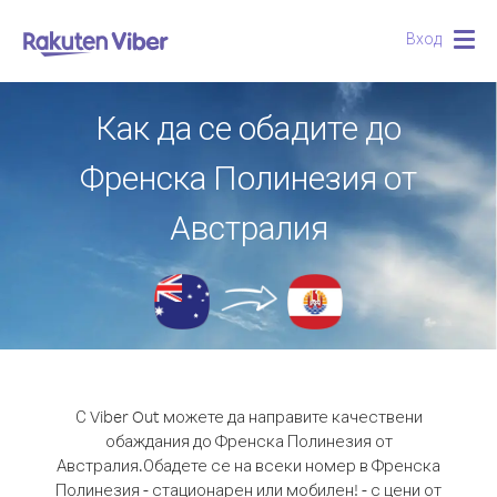
Вход
Togg
navig
Как да се обадите до
Френска Полинезия от
Австралия
С Viber Out можете да направите качествени
обаждания до Френска Полинезия от
Австралия.
Обадете се на всеки номер в Френска
Полинезия - стационарен или мобилен! - с цени от