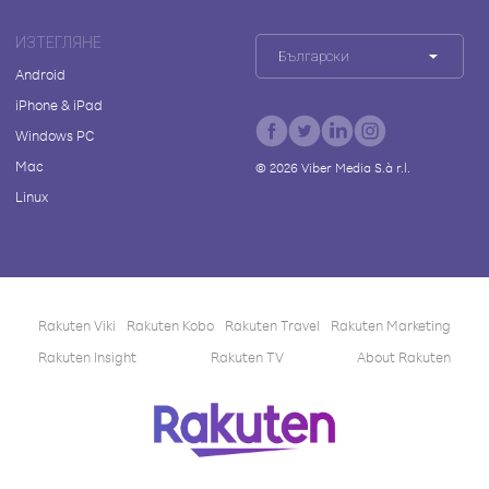
ИЗТЕГЛЯНЕ
Български
Android
iPhone & iPad
Windows PC
Mac
©
2026
Viber Media S.à r.l.
Linux
Rakuten Viki
Rakuten Kobo
Rakuten Travel
Rakuten Marketing
Rakuten Insight
Rakuten TV
About Rakuten