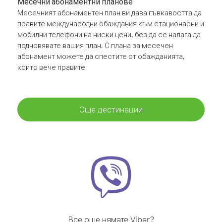
Месечни абонаментни планове
Месечният абонаментен план ви дава гъвкавостта да
правите международни обаждания към стационарни и
мобилни телефони на ниски цени, без да се налага да
подновявате вашия план. С плана за месечен
абонамент можете да спестите от обажданията,
които вече правите
Още дестинации
Все още нямате Viber?