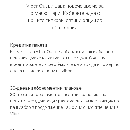
Viber Out ви дава повече време за
по-малко пари. Изберете една от
нашите гъвкави, евтини опции за
обаждания:
Кредитни пакети
Кредитът за Viber Out се добавя към вашия баланс
при закупуване на каквато и да е сума. С вашия
кредит можете да се обаждате към кой да е номер по
света на ниските цени на Viber.
30-дневни абонаментни планове
30-дневният абонаментен план ви позволява да
правите международни разговори към дестинация по
ваш избор в продължение на 30 дни с ниските цени на
Viber.