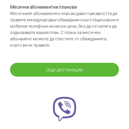
Месечни абонаментни планове
Месечният абонаментен план ви дава гъвкавостта да
правите международни обаждания към стационарни и
мобилни телефони на ниски цени, без да се налага да
подновявате вашия план. С плана за месечен
абонамент можете да спестите от обажданията,
които вече правите
Още дестинации