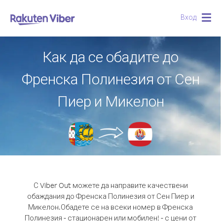
Вход
Togg
navig
Как да се обадите до
Френска Полинезия от Сен
Пиер и Микелон
С Viber Out можете да направите качествени
обаждания до Френска Полинезия от Сен Пиер и
Микелон.
Обадете се на всеки номер в Френска
Полинезия - стационарен или мобилен! - с цени от