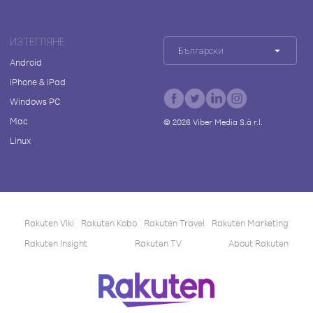
ИЗТЕГЛЯНЕ
Български
Android
iPhone & iPad
Windows PC
Mac
©
2026
Viber Media S.à r.l.
Linux
Rakuten Viki
Rakuten Kobo
Rakuten Travel
Rakuten Marketing
Rakuten Insight
Rakuten TV
About Rakuten