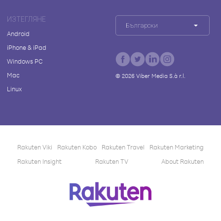
ИЗТЕГЛЯНЕ
Български
Android
iPhone & iPad
Windows PC
Mac
©
2026
Viber Media S.à r.l.
Linux
Rakuten Viki
Rakuten Kobo
Rakuten Travel
Rakuten Marketing
Rakuten Insight
Rakuten TV
About Rakuten