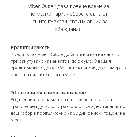
Viber Out ви дава повече време за
по-малко пари. Изберете една от
нашите гъвкави, евтини опции за
обаждания:
Кредитни пакети
Кредитът за Viber Out се добавя към вашия баланс
при закупуване на каквато и да е сума. С вашия
кредит можете да се обаждате към кой да е номер по
света на ниските цени на Viber.
30-дневни абонаментни планове
30-дневният абонаментен план ви позволява да
правите международни разговори към дестинация по
ваш избор в продължение на 30 дни с ниските цени на
Viber.