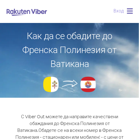
Вход
Togg
navig
Как да се обадите до
Френска Полинезия от
Ватикана
С Viber Out можете да направите качествени
обаждания до Френска Полинезия от
Ватикана.
Обадете се на всеки номер в Френска
Полинезия - стационарен или мобилен! - с цени от