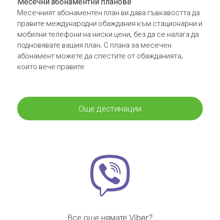
Месечни абонаментни планове
Месечният абонаментен план ви дава гъвкавостта да
правите международни обаждания към стационарни и
мобилни телефони на ниски цени, без да се налага да
подновявате вашия план. С плана за месечен
абонамент можете да спестите от обажданията,
които вече правите
Още дестинации
Все още нямате Viber?