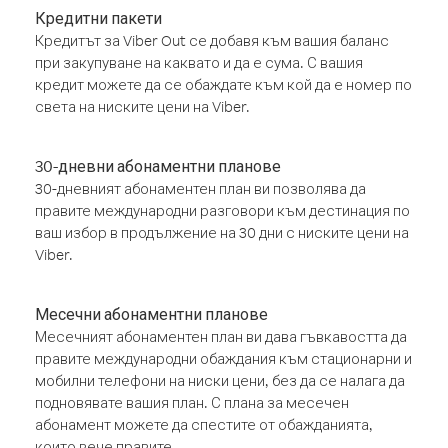
Кредитни пакети
Кредитът за Viber Out се добавя към вашия баланс
при закупуване на каквато и да е сума. С вашия
кредит можете да се обаждате към кой да е номер по
света на ниските цени на Viber.
30-дневни абонаментни планове
30-дневният абонаментен план ви позволява да
правите международни разговори към дестинация по
ваш избор в продължение на 30 дни с ниските цени на
Viber.
Месечни абонаментни планове
Месечният абонаментен план ви дава гъвкавостта да
правите международни обаждания към стационарни и
мобилни телефони на ниски цени, без да се налага да
подновявате вашия план. С плана за месечен
абонамент можете да спестите от обажданията,
които вече правите