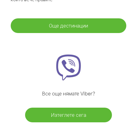
Още дестинации
Все още нямате Viber?
Изтеглете сега