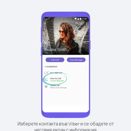
Изберете контакта във Viber и се обадете от
неговия екран с информация