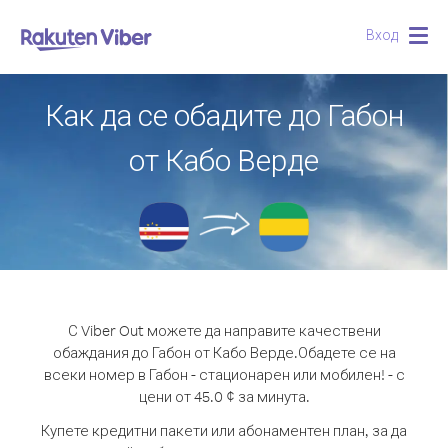
Вход
Togg
navig
Как да се обадите до Габон
от Кабо Верде
С Viber Out можете да направите качествени
обаждания до Габон от Кабо Верде.
Обадете се на
всеки номер в Габон - стационарен или мобилен! - с
цени от 45.0 ¢ за минута.
Купете кредитни пакети или абонаментен план, за да