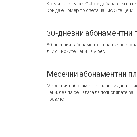
Кредитът за Viber Out се добавя към ваши
кой да е номер по света на ниските цени на
30-дневни абонаментни 
30-дневният абонаментен план ви позвол
дни с ниските цени на Viber.
Месечни абонаментни п
Месечният абонаментен план ви дава гъв
цени, без да се налага да подновявате ва
правите