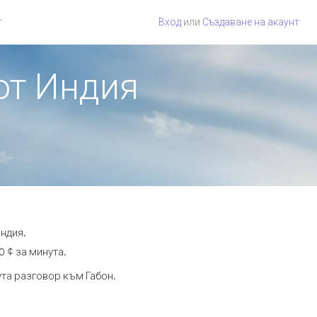
г
Вход
или
Създаване на акаунт
 от Индия
Индия.
0 ¢ за минута.
ута разговор към Габон.