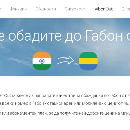
е
Функции
Общности
Сигурност
Viber Out
Бло
е обадите до Габон
er Out можете да направите качествени обаждания до Габон от 
 всеки номер в Габон - стационарен или мобилен! - с цени от 45.
 или абонаментен план, за да получите най-добрите цени на мин