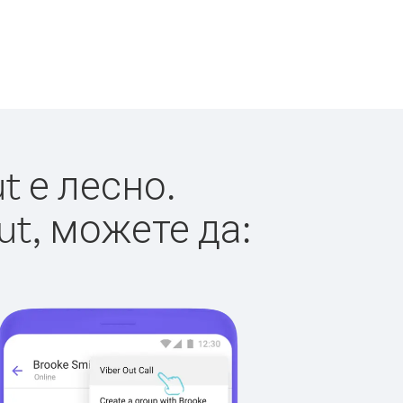
t е лесно.
ut, можете да: