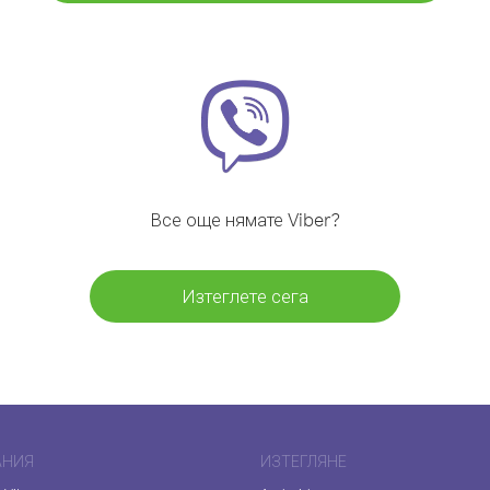
Все още нямате Viber?
Изтеглете сега
АНИЯ
ИЗТЕГЛЯНЕ