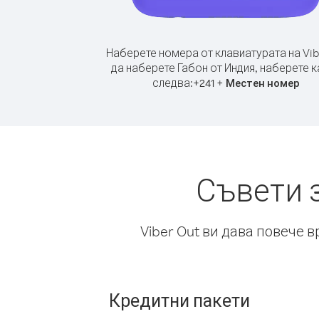
Наберете номера от клавиатурата на Vib
да наберете Габон от Индия, наберете к
следва:
+
+
241
Местен номер
Съвети 
Viber Out ви дава повече 
Кредитни пакети