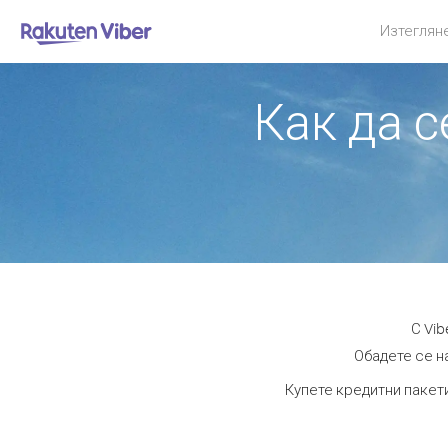
Изтеглян
Как да с
С Vib
Обадете се на
Купете кредитни пакети