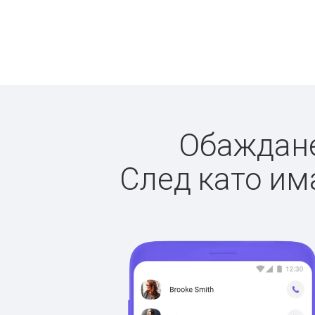
Обажданет
След като има