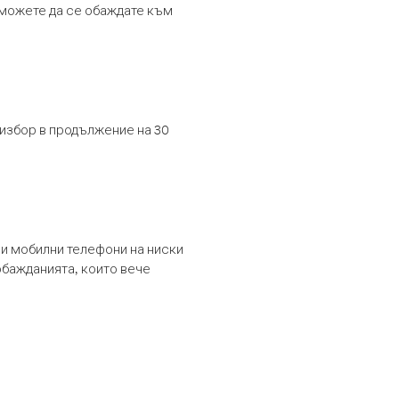
т можете да се обаждате към
 избор в продължение на 30
и мобилни телефони на ниски
обажданията, които вече