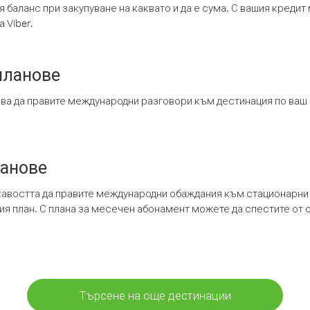
я баланс при закупуване на каквато и да е сума. С вашия креди
 Viber.
планове
ява да правите международни разговори към дестинация по ваш
ланове
кавостта да правите международни обаждания към стационарни 
шия план. С плана за месечен абонамент можете да спестите от 
Търсене на още дестинации