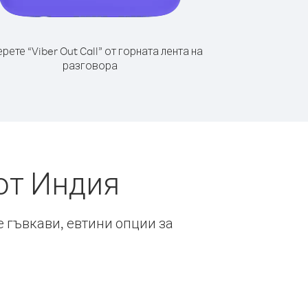
рете “Viber Out Call” от горната лента на
разговора
от Индия
е гъвкави, евтини опции за