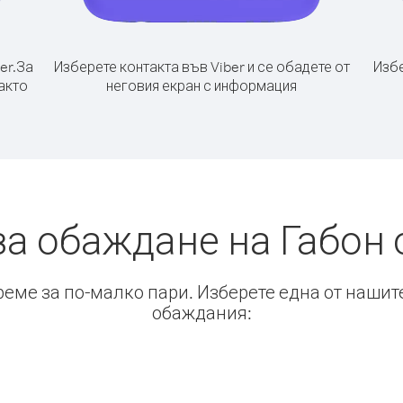
er.
За
Изберете контакта във Viber и се обадете от
Избе
акто
неговия екран с информация
за обаждане на Габон 
време за по-малко пари. Изберете една от нашит
обаждания: