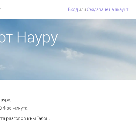
г
Вход
или
Създаване на акаунт
 от Науру
ауру.
0 ¢ за минута.
ута разговор към Габон.