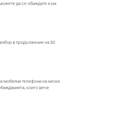
т можете да се обаждате към
 избор в продължение на 30
и мобилни телефони на ниски
обажданията, които вече