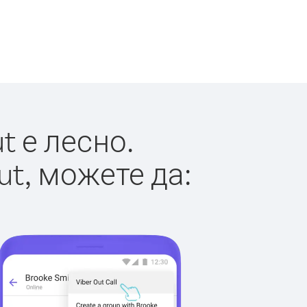
t е лесно.
ut, можете да: