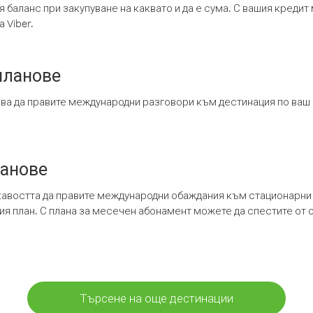
я баланс при закупуване на каквато и да е сума. С вашия креди
 Viber.
планове
ява да правите международни разговори към дестинация по ваш
ланове
кавостта да правите международни обаждания към стационарни 
шия план. С плана за месечен абонамент можете да спестите от 
Търсене на още дестинации