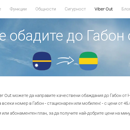
е
Функции
Общности
Сигурност
Viber Out
Бло
е обадите до Габон
ber Out можете да направите качествени обаждания до Габон от Н
 всеки номер в Габон - стационарен или мобилен! - с цени от 45.
 или абонаментен план, за да получите най-добрите цени на мин