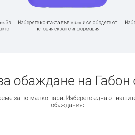
er.
За
Изберете контакта във Viber и се обадете от
Избе
както
неговия екран с информация
за обаждане на Габон 
време за по-малко пари. Изберете една от нашит
обаждания: