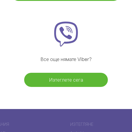
Все още нямате Viber?
Изтеглете сега
АНИЯ
ИЗТЕГЛЯНЕ