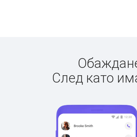
Обажданет
След като има