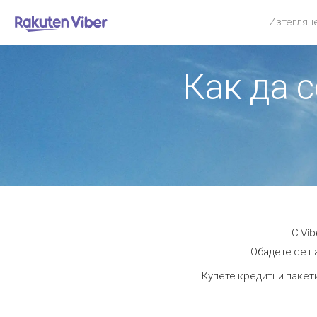
Изтеглян
Как да с
С Vi
Обадете се на
Купете кредитни пакети