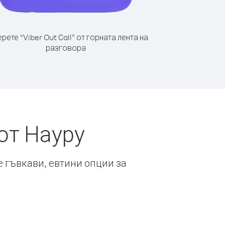
рете “Viber Out Call” от горната лента на
разговора
от Науру
е гъвкави, евтини опции за