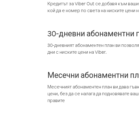
Кредитът за Viber Out се добавя към ваши
кой да е номер по света на ниските цени на
30-дневни абонаментни 
30-дневният абонаментен план ви позвол
дни с ниските цени на Viber.
Месечни абонаментни п
Месечният абонаментен план ви дава гъв
цени, без да се налага да подновявате ва
правите