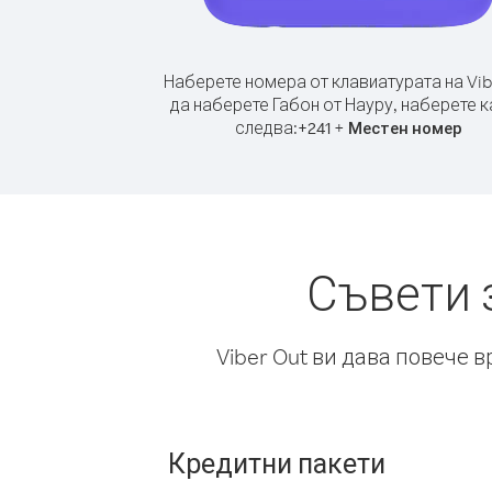
Наберете номера от клавиатурата на Vib
да наберете Габон от Науру, наберете 
следва:
+
+
241
Местен номер
Съвети 
Viber Out ви дава повече 
Кредитни пакети