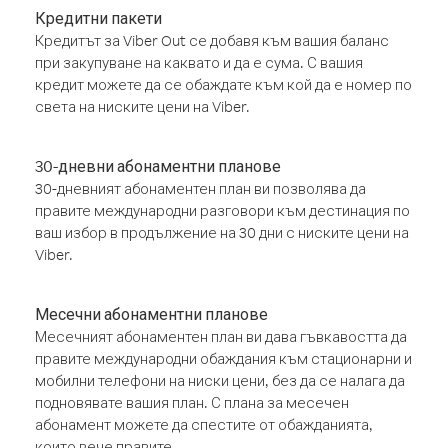
Кредитни пакети
Кредитът за Viber Out се добавя към вашия баланс
при закупуване на каквато и да е сума. С вашия
кредит можете да се обаждате към кой да е номер по
света на ниските цени на Viber.
30-дневни абонаментни планове
30-дневният абонаментен план ви позволява да
правите международни разговори към дестинация по
ваш избор в продължение на 30 дни с ниските цени на
Viber.
Месечни абонаментни планове
Месечният абонаментен план ви дава гъвкавостта да
правите международни обаждания към стационарни и
мобилни телефони на ниски цени, без да се налага да
подновявате вашия план. С плана за месечен
абонамент можете да спестите от обажданията,
които вече правите