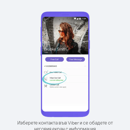
Изберете контакта във Viber и се обадете от
неговия екран с информация