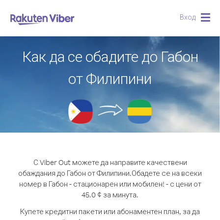
Вход
Togg
navig
Как да се обадите до Габон
от Филипини
С Viber Out можете да направите качествени
обаждания до Габон от Филипини.
Обадете се на всеки
номер в Габон - стационарен или мобилен! - с цени от
45.0 ¢ за минута.
Купете кредитни пакети или абонаментен план, за да