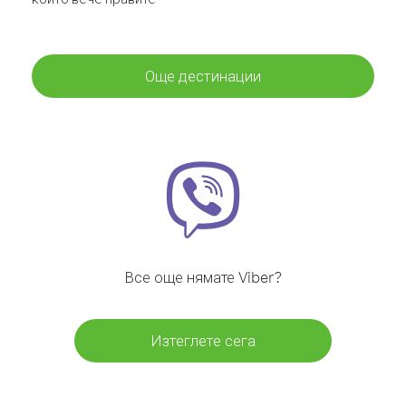
Още дестинации
Все още нямате Viber?
Изтеглете сега