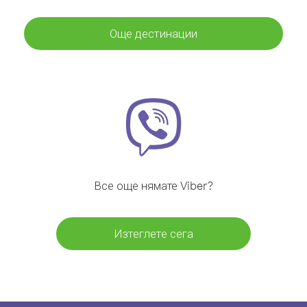
Още дестинации
Все още нямате Viber?
Изтеглете сега