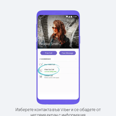
Изберете контакта във Viber и се обадете от
неговия екран с информация