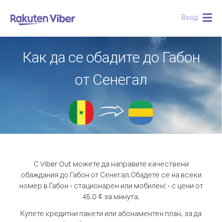
Вход
Togg
navig
Как да се обадите до Габон
от Сенегал
С Viber Out можете да направите качествени
обаждания до Габон от Сенегал.
Обадете се на всеки
номер в Габон - стационарен или мобилен! - с цени от
45.0 ¢ за минута.
Купете кредитни пакети или абонаментен план, за да