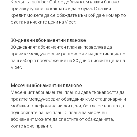
Кредитът за Viber Out се добавя към вашия баланс
при закупуване на каквато и да е сума. С вашия
кредит можете да се обаждате към кой да е номер по
света на ниските цени на Viber.
30-дневни абонаментни планове
30-дневният абонаментен план ви позволява да
правите международни разговори към дестинация по
ваш избор в продължение на 30 дни с ниските цени на
Viber.
Месечни абонаментни планове
Месечният абонаментен план ви дава гъвкавостта да
правите международни обаждания към стационарни и
мобилни телефони на ниски цени, без да се налага да
подновявате вашия план. С плана за месечен
абонамент можете да спестите от обажданията,
които вече правите