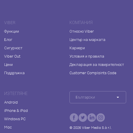
VIBER
КОМПАНИЯ
Функции
Относно Viber
Блог
Център на марката
Сигурност
Кариери
Viber Out
Условия и правила
Цени
Декларация за поверителност
Поддръжка
Customer Complaints Code
ИЗТЕГЛЯНЕ
Български
Android
iPhone & iPad
Windows PC
Mac
©
2026
Viber Media S.à r.l.