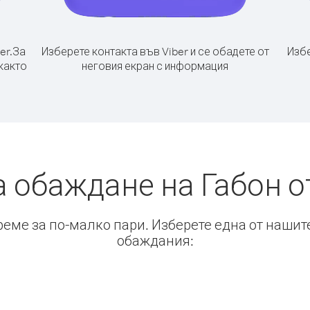
er.
За
Изберете контакта във Viber и се обадете от
Избе
 както
неговия екран с информация
а обаждане на Габон о
време за по-малко пари. Изберете една от нашит
обаждания: