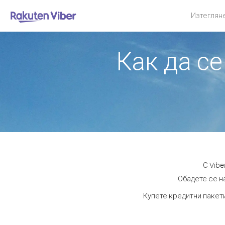
Изтеглян
Как да се
С Vibe
Обадете се на
Купете кредитни пакети