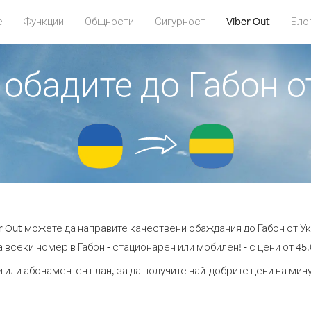
е
Функции
Общности
Сигурност
Viber Out
Бло
 обадите до Габон 
r Out можете да направите качествени обаждания до Габон от У
 всеки номер в Габон - стационарен или мобилен! - с цени от 45.
 или абонаментен план, за да получите най-добрите цени на мин