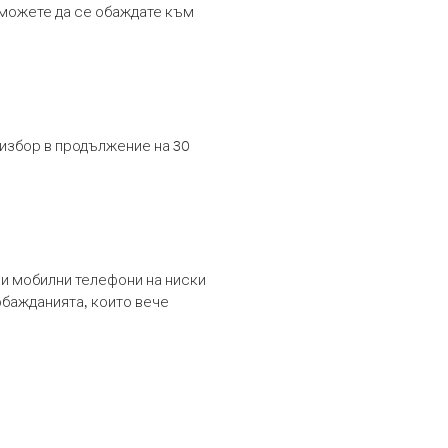
т можете да се обаждате към
 избор в продължение на 30
и мобилни телефони на ниски
обажданията, които вече