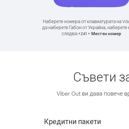
Наберете номера от клавиатурата на Vib
да наберете Габон от Украйна, наберете
следва:
+
+
241
Местен номер
Съвети з
Viber Out ви дава повече 
Кредитни пакети