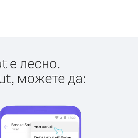
t е лесно.
ut, можете да: