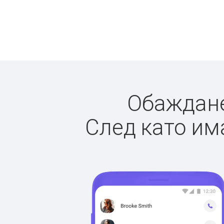
Обажданет
След като има