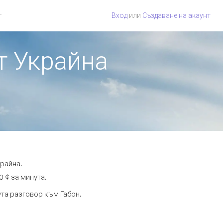
г
Вход
или
Създаване на акаунт
от Украйна
крайна.
0 ¢ за минута.
ута разговор към Габон.