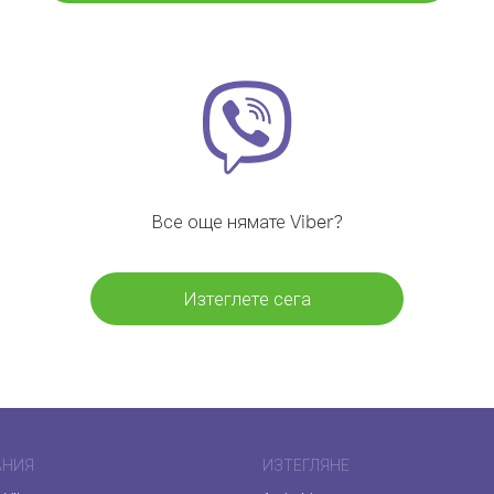
Все още нямате Viber?
Изтеглете сега
АНИЯ
ИЗТЕГЛЯНЕ