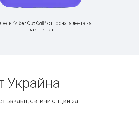
рете “Viber Out Call” от горната лента на
разговора
т Украйна
е гъвкави, евтини опции за