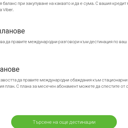
я баланс при закупуване на каквато и да е сума. С вашия креди
 Viber.
планове
ява да правите международни разговори към дестинация по ваш
ланове
кавостта да правите международни обаждания към стационарни 
шия план. С плана за месечен абонамент можете да спестите от 
Търсене на още дестинации