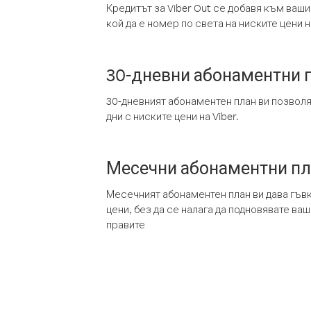
Кредитът за Viber Out се добавя към ваши
кой да е номер по света на ниските цени на
30-дневни абонаментни 
30-дневният абонаментен план ви позвол
дни с ниските цени на Viber.
Месечни абонаментни п
Месечният абонаментен план ви дава гъв
цени, без да се налага да подновявате ва
правите