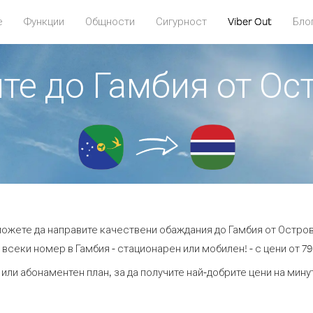
е
Функции
Общности
Сигурност
Viber Out
Бло
ите до Гамбия от О
 можете да направите качествени обаждания до Гамбия от Остро
 всеки номер в Гамбия - стационарен или мобилен! - с цени от 79.
 или абонаментен план, за да получите най-добрите цени на мину