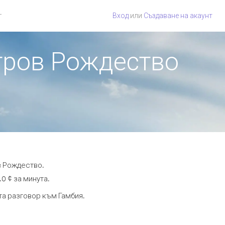
г
Вход
или
Създаване на акаунт
стров Рождество
в Рождество.
0 ¢ за минута.
та разговор към Гамбия.