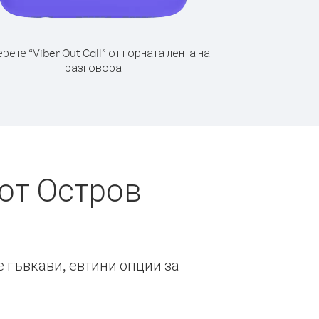
рете “Viber Out Call” от горната лента на
разговора
от Остров
е гъвкави, евтини опции за