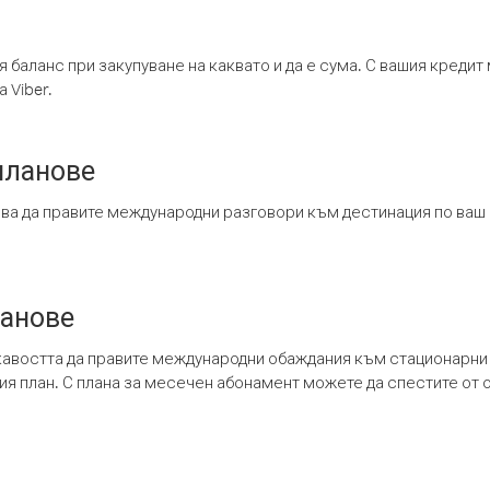
я баланс при закупуване на каквато и да е сума. С вашия креди
 Viber.
планове
ява да правите международни разговори към дестинация по ваш
ланове
кавостта да правите международни обаждания към стационарни 
шия план. С плана за месечен абонамент можете да спестите от 