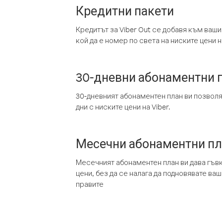
Кредитни пакети
Кредитът за Viber Out се добавя към ваши
кой да е номер по света на ниските цени на
30-дневни абонаментни 
30-дневният абонаментен план ви позвол
дни с ниските цени на Viber.
Месечни абонаментни п
Месечният абонаментен план ви дава гъв
цени, без да се налага да подновявате ва
правите