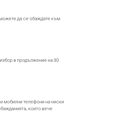
т можете да се обаждате към
 избор в продължение на 30
и мобилни телефони на ниски
обажданията, които вече