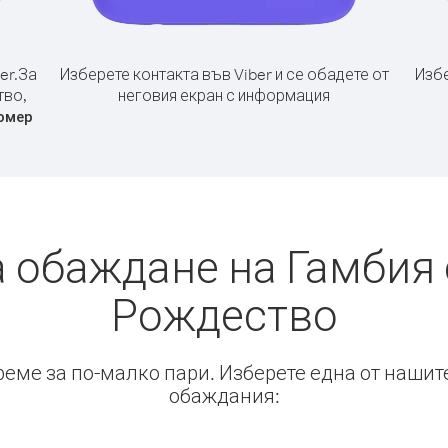
er.
За
Изберете контакта във Viber и се обадете от
Избе
тво,
неговия екран с информация
омер
а обаждане на Гамбия 
Рождество
време за по-малко пари. Изберете една от нашит
обаждания: