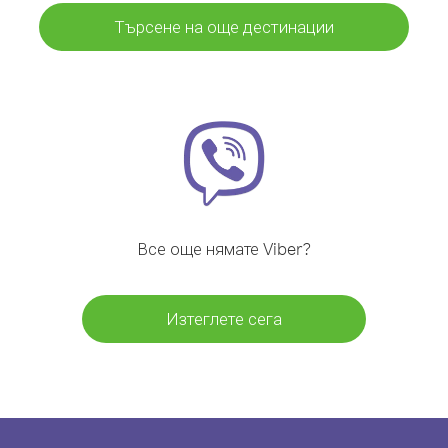
Търсене на още дестинации
Все още нямате Viber?
Изтеглете сега