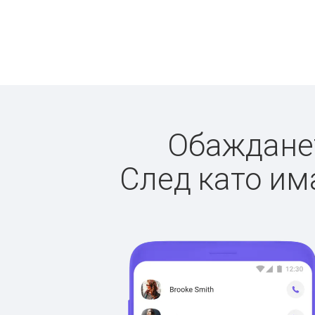
Обажданет
След като има