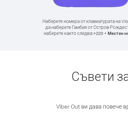
Наберете номера от клавиатурата на Vib
да наберете Гамбия от Остров Рождес
наберете както следва:
+
+
220
Местен н
Съвети з
Viber Out ви дава повече 