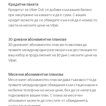
Кредитни пакети
Кредитът за Viber Out се добавя към вашия баланс
при закупуване на каквато и да е сума. С вашия
кредит можете да се обаждате към кой да е номер по
света на ниските цени на Viber.
30-дневни абонаментни планове
30-дневният абонаментен план ви позволява да
правите международни разговори към дестинация по
ваш избор в продължение на 30 дни с ниските цени на
Viber.
Месечни абонаментни планове
Месечният абонаментен план ви дава гъвкавостта да
правите международни обаждания към стационарни и
мобилни телефони на ниски цени, без да се налага да
подновявате вашия план. С плана за месечен
абонамент можете да спестите от обажданията,
които вече правите