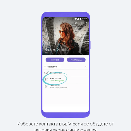
Изберете контакта във Viber и се обадете от
неговия екран с информация