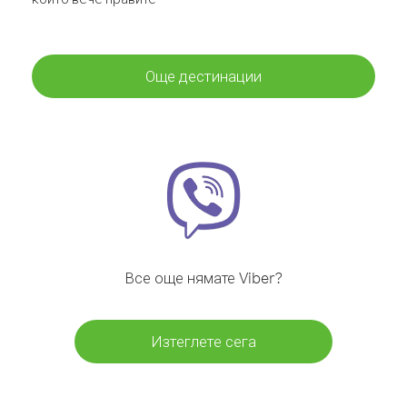
Още дестинации
Все още нямате Viber?
Изтеглете сега