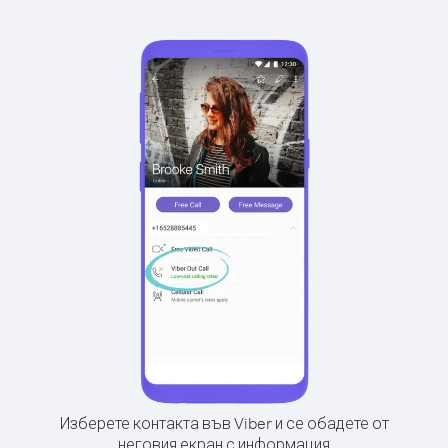
Изберете контакта във Viber и се обадете от
неговия екран с информация