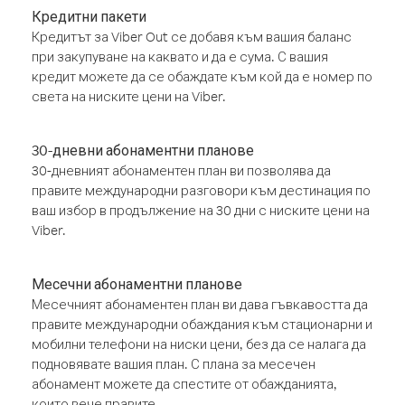
Кредитни пакети
Кредитът за Viber Out се добавя към вашия баланс
при закупуване на каквато и да е сума. С вашия
кредит можете да се обаждате към кой да е номер по
света на ниските цени на Viber.
30-дневни абонаментни планове
30-дневният абонаментен план ви позволява да
правите международни разговори към дестинация по
ваш избор в продължение на 30 дни с ниските цени на
Viber.
Месечни абонаментни планове
Месечният абонаментен план ви дава гъвкавостта да
правите международни обаждания към стационарни и
мобилни телефони на ниски цени, без да се налага да
подновявате вашия план. С плана за месечен
абонамент можете да спестите от обажданията,
които вече правите