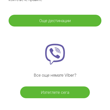
Още дестинации
Все още нямате Viber?
Изтеглете сега