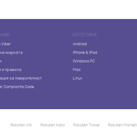
АНИЯ
ИЗТЕГЛЯНЕ
 Viber
Android
 на марката
iPhone & iPad
и
Windows PC
я и правила
Mac
ация за поверителност
Linux
r Complaints Code
Rakuten Viki
Rakuten Kobo
Rakuten Travel
Rakuten Market