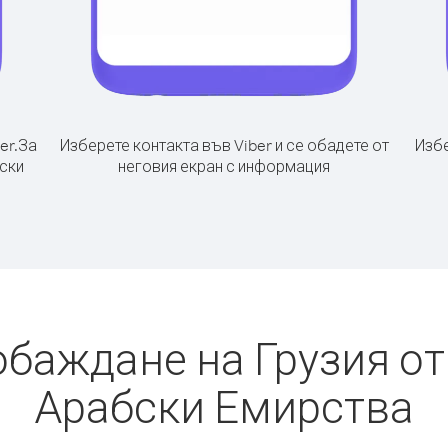
er.
За
Изберете контакта във Viber и се обадете от
Избе
ски
неговия екран с информация
обаждане на Грузия о
Арабски Емирства