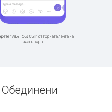
рете “Viber Out Call” от горната лента на
разговора
т Обединени