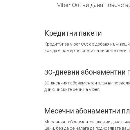
Viber Out ви дава повече 
Кредитни пакети
Кредитът за Viber Out се добавя към ваши
кой да е номер по света на ниските цени на
30-дневни абонаментни 
30-дневният абонаментен план ви позвол
дни с ниските цени на Viber.
Месечни абонаментни п
Месечният абонаментен план ви дава гъв
цени, без да се налага да подновявате ва