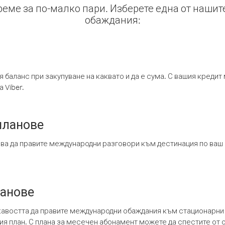
време за по-малко пари. Изберете една от нашит
обаждания:
я баланс при закупуване на каквато и да е сума. С вашия креди
 Viber.
планове
ява да правите международни разговори към дестинация по ваш
ланове
кавостта да правите международни обаждания към стационарни 
шия план. С плана за месечен абонамент можете да спестите от 