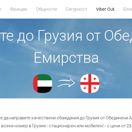
е
Функции
Общности
Сигурност
Viber Out
Бло
ите до Грузия от Об
Емирства
те да направите качествени обаждания до Грузия от Обединени 
 всеки номер в Грузия - стационарен или мобилен! - с цени от 23.