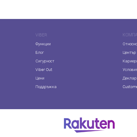
VIBER
КОМП
Функции
Относно
Блог
Център
Сигурност
Кариер
Viber Out
Услови
Цени
Деклар
Поддръжка
Custome