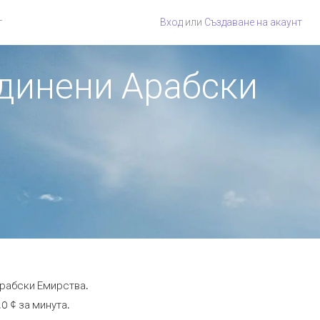
г
Вход
или
Създаване на акаунт
единени Арабски
Арабски Емирства.
0 ¢ за минута.