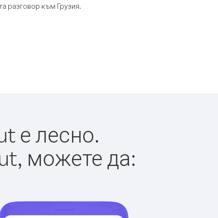
та разговор към Грузия.
t е лесно.
ut, можете да: