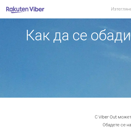
Изтеглян
Как да се обад
С Viber Out може
Обадете се на