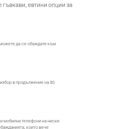
е гъвкави, евтини опции за
т можете да се обаждате към
 избор в продължение на 30
и мобилни телефони на ниски
обажданията, които вече