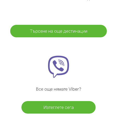
Търсене на още дестинации
Все още нямате Viber?
Изтеглете сега