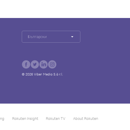
Български
©
2026
Viber Media S.à r.l.
ing
Rakuten Insight
Rakuten TV
About Rakuten