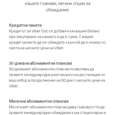
нашите гъвкави, евтини опции за
обаждания:
Кредитни пакети
Кредитът за Viber Out се добавя към вашия баланс
при закупуване на каквато и да е сума. С вашия
кредит можете да се обаждате към кой да е номер по
света на ниските цени на Viber.
30-дневни абонаментни планове
30-дневният абонаментен план ви позволява да
правите международни разговори към дестинация по
ваш избор в продължение на 30 дни с ниските цени на
Viber.
Месечни абонаментни планове
Месечният абонаментен план ви дава гъвкавостта да
правите международни обаждания към стационарни и