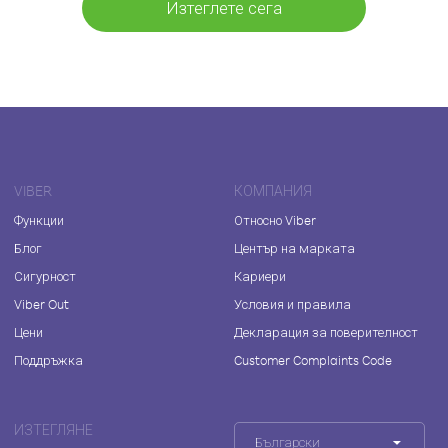
Изтеглете сега
VIBER
КОМПАНИЯ
Функции
Относно Viber
Блог
Център на марката
Сигурност
Кариери
Viber Out
Условия и правила
Цени
Декларация за поверителност
Поддръжка
Customer Complaints Code
ИЗТЕГЛЯНЕ
Български