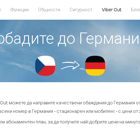
е
Функции
Общности
Сигурност
Viber Out
Бло
 обадите до Германи
r Out можете да направите качествени обаждания до Германия от
всеки номер в Германия - стационарен или мобилен! - с цени от 2
ли абонаментен план, за да получите най-добрите цени на мину