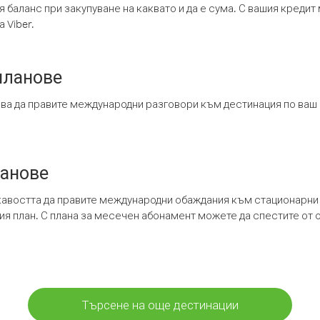
я баланс при закупуване на каквато и да е сума. С вашия креди
 Viber.
планове
ява да правите международни разговори към дестинация по ваш
ланове
кавостта да правите международни обаждания към стационарни 
шия план. С плана за месечен абонамент можете да спестите от 
Търсене на още дестинации