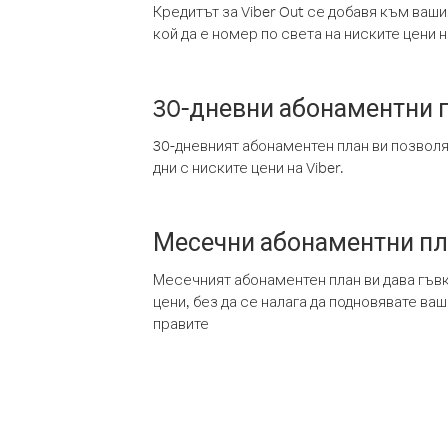
Кредитът за Viber Out се добавя към ваши
кой да е номер по света на ниските цени на
30-дневни абонаментни 
30-дневният абонаментен план ви позвол
дни с ниските цени на Viber.
Месечни абонаментни п
Месечният абонаментен план ви дава гъв
цени, без да се налага да подновявате ва
правите