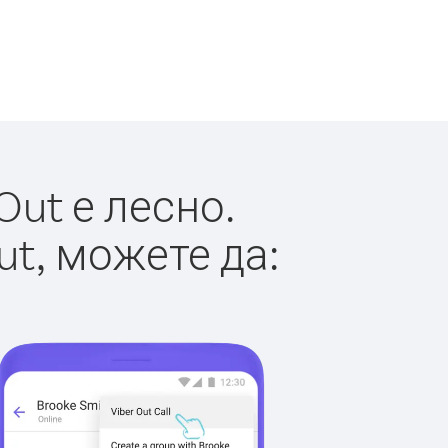
Out е лесно.
ut, можете да: