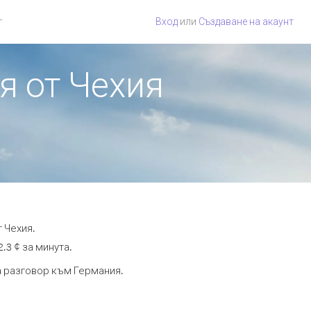
г
Вход
или
Създаване на акаунт
я от Чехия
 Чехия.
.3 ¢ за минута.
та разговор към Германия.