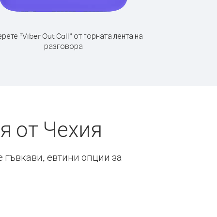
рете “Viber Out Call” от горната лента на
разговора
я от Чехия
е гъвкави, евтини опции за