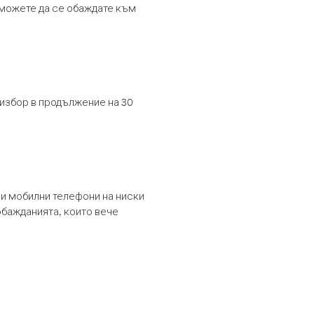
т можете да се обаждате към
 избор в продължение на 30
и мобилни телефони на ниски
обажданията, които вече