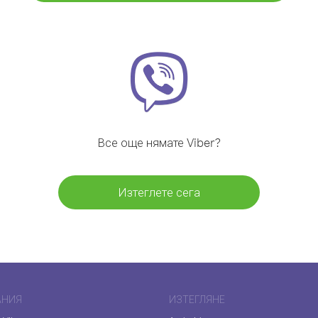
Все още нямате Viber?
Изтеглете сега
АНИЯ
ИЗТЕГЛЯНЕ