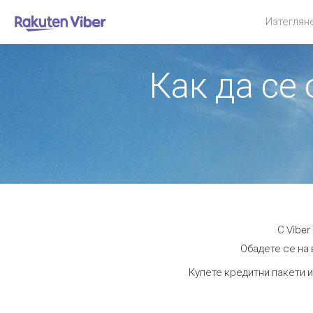
Изтеглян
Как да се
С Vibe
Обадете се на 
Купете кредитни пакети и