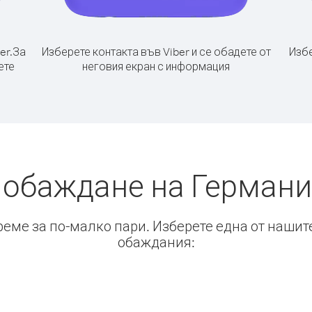
er.
За
Изберете контакта във Viber и се обадете от
Избе
ете
неговия екран с информация
 обаждане на Германи
време за по-малко пари. Изберете една от нашит
обаждания: