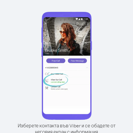
Изберете контакта във Viber и се обадете от
неговия екран с информация