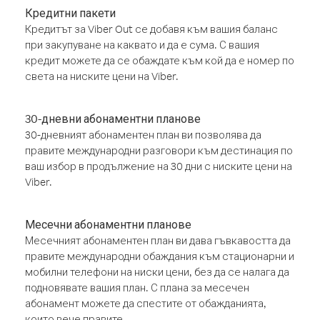
Кредитни пакети
Кредитът за Viber Out се добавя към вашия баланс
при закупуване на каквато и да е сума. С вашия
кредит можете да се обаждате към кой да е номер по
света на ниските цени на Viber.
30-дневни абонаментни планове
30-дневният абонаментен план ви позволява да
правите международни разговори към дестинация по
ваш избор в продължение на 30 дни с ниските цени на
Viber.
Месечни абонаментни планове
Месечният абонаментен план ви дава гъвкавостта да
правите международни обаждания към стационарни и
мобилни телефони на ниски цени, без да се налага да
подновявате вашия план. С плана за месечен
абонамент можете да спестите от обажданията,
които вече правите