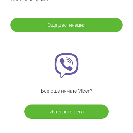
Още дестинации
Все още нямате Viber?
Изтеглете сега