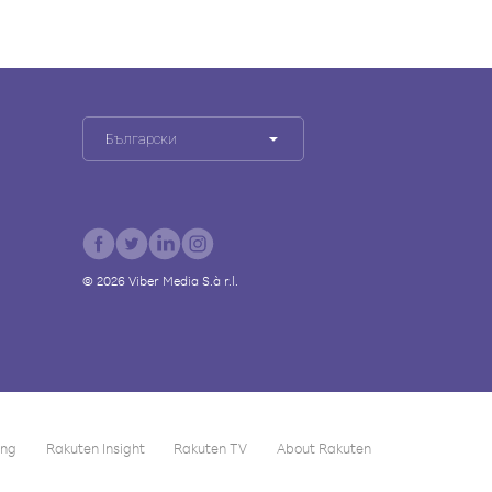
Български
©
2026
Viber Media S.à r.l.
ing
Rakuten Insight
Rakuten TV
About Rakuten