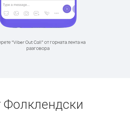
рете “Viber Out Call” от горната лента на
разговора
т Фолклендски