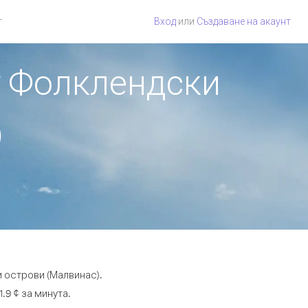
г
Вход
или
Създаване на акаунт
т Фолклендски
)
 острови (Малвинас).
.9 ¢ за минута.