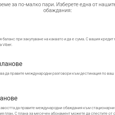
време за по-малко пари. Изберете една от нашит
обаждания:
я баланс при закупуване на каквато и да е сума. С вашия креди
 Viber.
планове
ява да правите международни разговори към дестинация по ваш
ланове
кавостта да правите международни обаждания към стационарни 
шия план. С плана за месечен абонамент можете да спестите от 