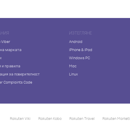
АНИЯ
ИЗТЕГЛЯНЕ
 Viber
Android
 на марката
iPhone & iPad
и
Windows PC
я и правила
Mac
ация за поверителност
Linux
r Complaints Code
Rakuten Viki
Rakuten Kobo
Rakuten Travel
Rakuten Market