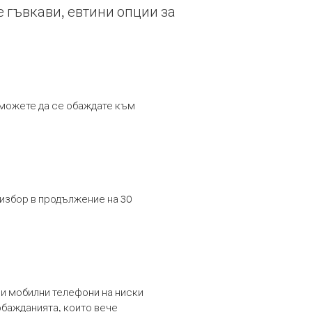
е гъвкави, евтини опции за
т можете да се обаждате към
 избор в продължение на 30
и мобилни телефони на ниски
обажданията, които вече