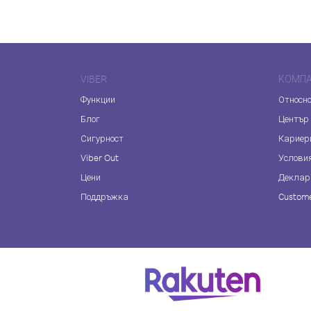
VIBER
КОМП
Функции
Относно
Блог
Център
Сигурност
Кариер
Viber Out
Услови
Цени
Деклар
Поддръжка
Custome