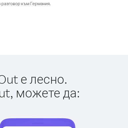
та разговор към Германия.
Out е лесно.
ut, можете да: