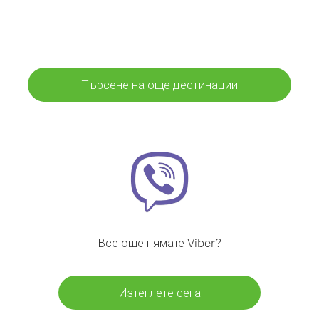
Търсене на още дестинации
Все още нямате Viber?
Изтеглете сега