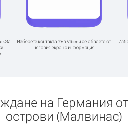
er.
За
Изберете контакта във Viber и се обадете от
Избе
ки
неговия екран с информация
о
аждане на Германия о
острови (Малвинас)