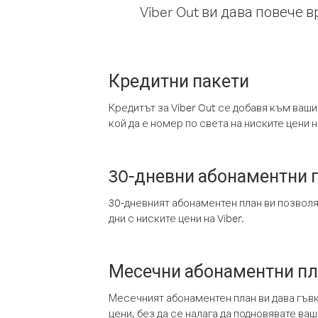
Viber Out ви дава повече 
Кредитни пакети
Кредитът за Viber Out се добавя към ваши
кой да е номер по света на ниските цени на
30-дневни абонаментни 
30-дневният абонаментен план ви позвол
дни с ниските цени на Viber.
Месечни абонаментни п
Месечният абонаментен план ви дава гъв
цени, без да се налага да подновявате ва