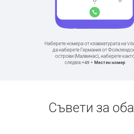
Наберете номера от клавиатурата на Vib
да наберете Германия от Фолклендс
острови (Малвинас), наберете какт
следва:
+
+
49
Местен номер
Съвети за об