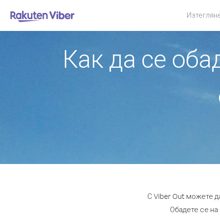
Изтеглян
Как да се об
С Viber Out можете 
Обадете се на 