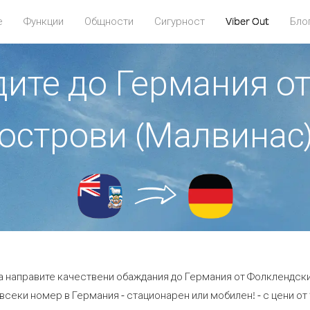
е
Функции
Общности
Сигурност
Viber Out
Бло
адите до Германия о
острови (Малвинас
да направите качествени обаждания до Германия от Фолклендски
всеки номер в Германия - стационарен или мобилен! - с цени от 1