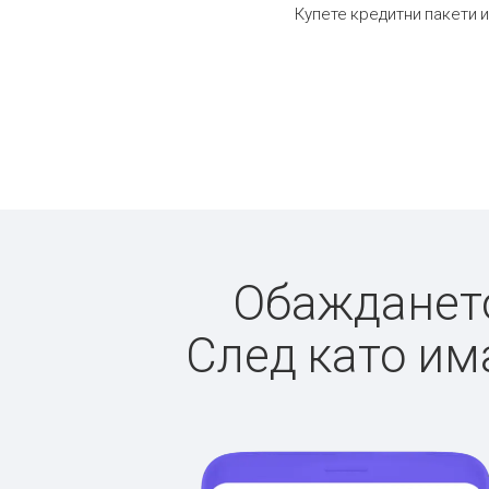
Купете кредитни пакети и
Обаждането 
След като има