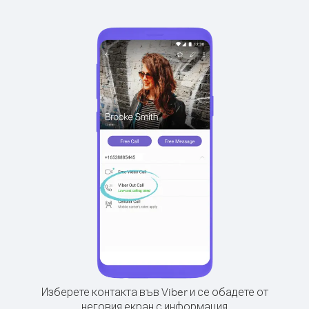
Изберете контакта във Viber и се обадете от
неговия екран с информация