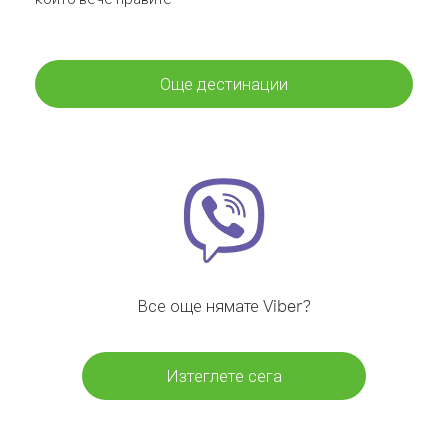
Още дестинации
Все още нямате Viber?
Изтеглете сега