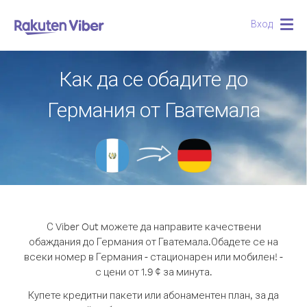
Вход
Togg
navig
Как да се обадите до
Германия от Гватемала
С Viber Out можете да направите качествени
обаждания до Германия от Гватемала.
Обадете се на
всеки номер в Германия - стационарен или мобилен! -
с цени от 1.9 ¢ за минута.
Купете кредитни пакети или абонаментен план, за да