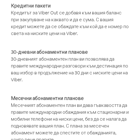
Кредитни пакети
Кредитът за Viber Out се добавя към вашия баланс
при закупуване на каквато и да е сума. С вашия
кредит можете да се обаждате към кой да е номер по
света на ниските цени на Viber.
30-дневни абонаментни планове
30-дневният абонаментен план ви позволява да
правите международни разговори към дестинация по
ваш избор в продължение на 30 дни с ниските цени на
Viber.
Месечни абонаментни планове
Месечният абонаментен план ви дава гъвкавостта да
правите международни обаждания към стационарни и
мобилни телефони на ниски цени, без да се налага да
подновявате вашия план. С плана за месечен
абонамент можете да спестите от обажданията,
които вече правите