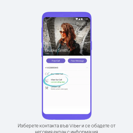
Изберете контакта във Viber и се обадете от
неговия екран с информация