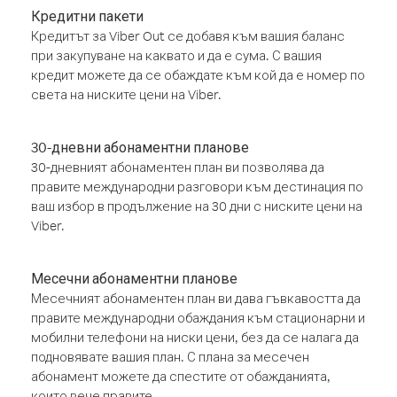
Кредитни пакети
Кредитът за Viber Out се добавя към вашия баланс
при закупуване на каквато и да е сума. С вашия
кредит можете да се обаждате към кой да е номер по
света на ниските цени на Viber.
30-дневни абонаментни планове
30-дневният абонаментен план ви позволява да
правите международни разговори към дестинация по
ваш избор в продължение на 30 дни с ниските цени на
Viber.
Месечни абонаментни планове
Месечният абонаментен план ви дава гъвкавостта да
правите международни обаждания към стационарни и
мобилни телефони на ниски цени, без да се налага да
подновявате вашия план. С плана за месечен
абонамент можете да спестите от обажданията,
които вече правите