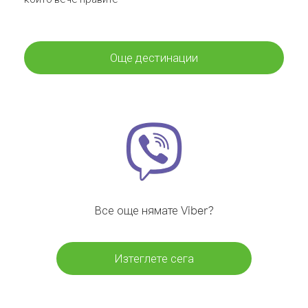
Още дестинации
Все още нямате Viber?
Изтеглете сега