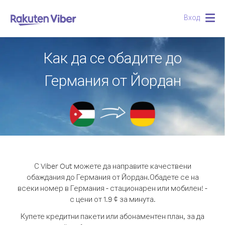
Вход
Togg
navig
Как да се обадите до
Германия от Йордан
С Viber Out можете да направите качествени
обаждания до Германия от Йордан.
Обадете се на
всеки номер в Германия - стационарен или мобилен! -
с цени от 1.9 ¢ за минута.
Купете кредитни пакети или абонаментен план, за да