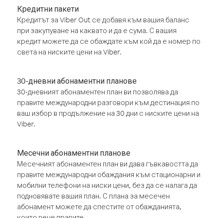
Кредитни пакети
Кредитът за Viber Out се добавя към вашия баланс
при закупуване на каквато и да е сума. С вашия
кредит можете да се обаждате към кой да е номер по
света на ниските цени на Viber.
30-дневни абонаментни планове
30-дневният абонаментен план ви позволява да
правите международни разговори към дестинация по
ваш избор в продължение на 30 дни с ниските цени на
Viber.
Месечни абонаментни планове
Месечният абонаментен план ви дава гъвкавостта да
правите международни обаждания към стационарни и
мобилни телефони на ниски цени, без да се налага да
подновявате вашия план. С плана за месечен
абонамент можете да спестите от обажданията,
които вече правите