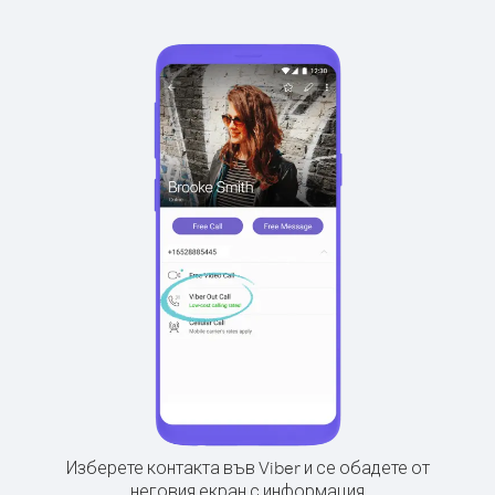
Изберете контакта във Viber и се обадете от
неговия екран с информация