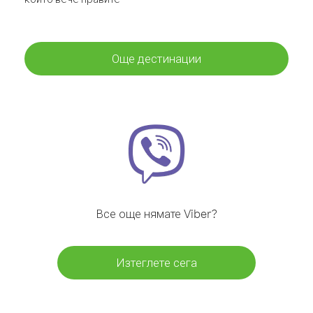
Още дестинации
Все още нямате Viber?
Изтеглете сега